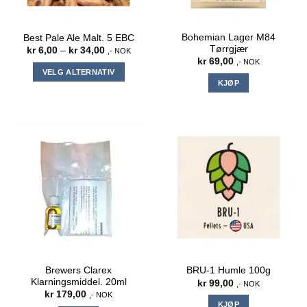
Bohemian Lager M84
Best Pale Ale Malt. 5 EBC
Tørrgjær
Prisområde:
kr
6,00
–
kr
34,00
,- NOK
kr 6,00
kr
69,00
,- NOK
til
VELG ALTERNATIV
kr 34,00
KJØP
Dette
produktet
har
flere
varianter.
Alternativene
kan
velges
på
produktsiden
Brewers Clarex
BRU-1 Humle 100g
Klarningsmiddel. 20ml
kr
99,00
,- NOK
kr
179,00
,- NOK
KJØP