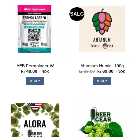
SALG
AEB Fermolager W
Ahtanum Humle. 100g
Opprinnelig
Nåværende
kr
49,00
kr
99,00
kr
69,00
,- NOK
,- NOK
pris
pris
var:
er:
KJØP
KJØP
kr 99,00.
kr 69,00.