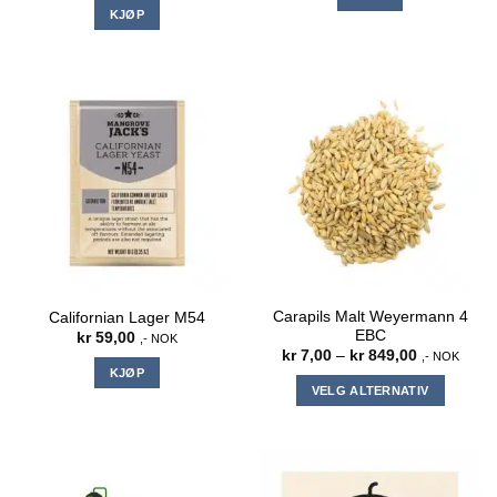
KJØP
Carapils Malt Weyermann 4
Californian Lager M54
EBC
kr
59,00
,- NOK
Prisområde
kr
7,00
–
kr
849,00
,- NOK
kr 7,00
KJØP
til
VELG ALTERNATIV
kr 849,00
Dette
produktet
har
flere