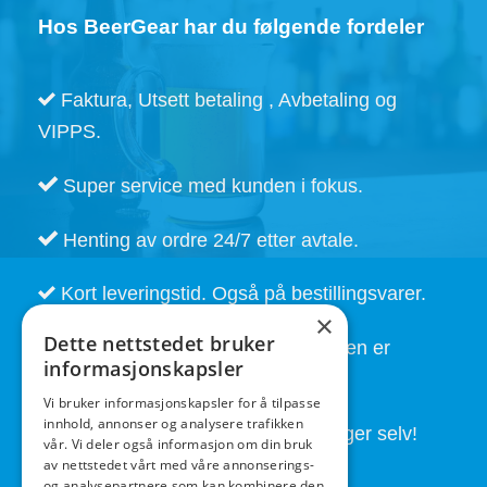
Hos BeerGear har du følgende fordeler
Faktura, Utsett betaling , Avbetaling og
VIPPS.
Super service med kunden i fokus.
Henting av ordre 24/7 etter avtale.
Kort leveringstid. Også på bestillingsvarer.
×
Dette nettstedet bruker
God service også etter at handelen er
informasjonskapsler
fullført.
Vi bruker informasjonskapsler for å tilpasse
innhold, annonser og analysere trafikken
Butikken drives av folk som brygger selv!
vår. Vi deler også informasjon om din bruk
av nettstedet vårt med våre annonserings-
og analysepartnere som kan kombinere den