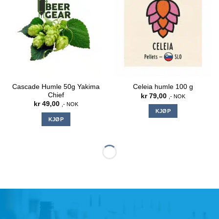
varianter.
Alternativene
kan
velges
på
produktsiden
Cascade Humle 50g Yakima
Celeia humle 100 g
Chief
kr
79,00
,- NOK
kr
49,00
,- NOK
KJØP
KJØP