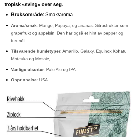
tropisk «sving» over seg.
Bruksområde
: Smak/aroma
Aroma/smak
: Mango, Papaya, og ananas. Sitrusfrukter som
grapefrukt og appelsin. Den har også et hint av pepper og
furunål.
Tilsvarende humletyper
: Amarillo, Galaxy, Equinox Kohatu
Moteuka og Mosaic, .
Vanlige ølsorter
: Pale Ale og IPA.
Opprinnelse
: USA