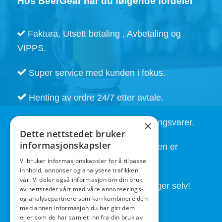
Hos BeerGear har du følgende fordeler
Faktura, Utsett betaling , Avbetaling og
VIPPS.
Super service med kunden i fokus.
Henting av ordre 24/7 etter avtale.
Kort leveringstid. Også på bestillingsvarer.
×
Dette nettstedet bruker
informasjonskapsler
God service også etter at handelen er
fullført.
Vi bruker informasjonskapsler for å tilpasse
innhold, annonser og analysere trafikken
vår. Vi deler også informasjon om din bruk
Butikken drives av folk som brygger selv!
av nettstedet vårt med våre annonserings-
og analysepartnere som kan kombinere den
med annen informasjon du har gitt dem
eller som de har samlet inn fra din bruk av