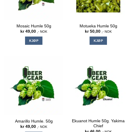
Mosaic Humle 50g
Motueka Humle 50g
kr
49,00
kr
50,00
,- NOK
,- NOK
KJØP
KJØP
Ekuanot Humle 50g. Yakima
Amarillo Humle. 50g
Chief
kr
49,00
,- NOK
kr
46,00
,- NOK