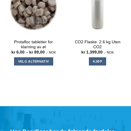
Protafloc tabletter for
CO2 Flaske. 2.6 kg Uten
klarning av øl
CO2
Prisområde:
kr
6,00
–
kr
89,00
kr
1.399,00
,- NOK
,- NOK
kr 6,00
til
VELG ALTERNATIV
KJØP
kr 89,00
Dette
produktet
har
flere
varianter.
Alternativene
kan
velges
på
produktsiden