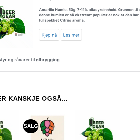
KER KANSKJE OGSÅ…
SALG