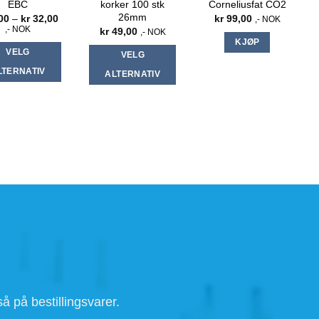
EBC
korker 100 stk
Corneliusfat CO2
26mm
Prisområde:
00
–
kr
32,00
kr
99,00
,- NOK
kr 6,00
,- NOK
kr
49,00
,- NOK
til
KJØP
kr 32,00
VELG
VELG
LTERNATIV
ALTERNATIV
Dette
Dette
produktet
produktet
har
har
flere
flere
varianter.
varianter.
Alternativene
Alternativene
kan
kan
velges
velges
på
på
produktsiden
produktsiden
å på bestillingsvarer.