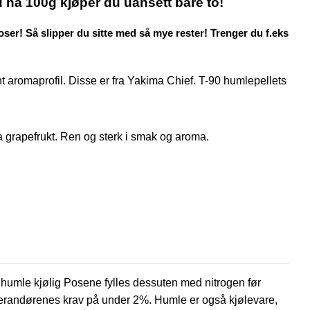
 ha 100g kjøper du uansett bare to!
ser! Så slipper du sitte med så mye rester! Trenger du f.eks
 aromaprofil. Disse er fra Yakima Chief. T-90 humlepellets
 grapefrukt. Ren og sterk i smak og aroma.
l humle kjølig Posene fylles dessuten med nitrogen før
everandørenes krav på under 2%. Humle er også kjølevare,