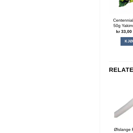
Centennia
50g Yakim
kr
33,00
KJØ
RELAT
Ølslange 