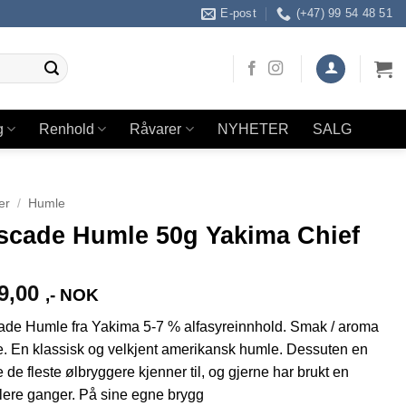
E-post
(+47) 99 54 48 51
g
Renhold
Råvarer
NYHETER
SALG
er
/
Humle
scade Humle 50g Yakima Chief
9,00
,- NOK
de Humle fra Yakima 5-7 % alfasyreinnhold. Smak / aroma
. En klassisk og velkjent amerikansk humle. Dessuten en
 de fleste ølbryggere kjenner til, og gjerne har brukt en
 flere ganger. På sine egne brygg