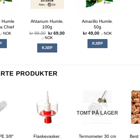
l Humle
Ahtanum Humle.
Amarillo Humle.
a Chief
100g
50g
Opprinnelig
Nåværende
kr
99,00
kr
69,00
kr
49,00
,- NOK
,- NOK
pris
pris
,- NOK
var:
er:
P
KJØP
kr 99,00.
kr 69,00.
KJØP
ERTE PRODUKTER
TOMT PÅ LAGER
PE 3/8″
Termometer 30 cm
Best
Flaskevasker.