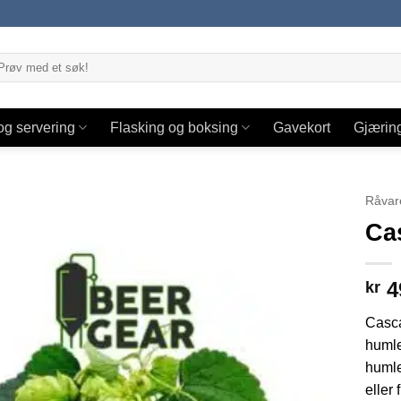
og servering
Flasking og boksing
Gavekort
Gjærin
Råvar
Ca
4
kr
Casca
humle
humle
eller