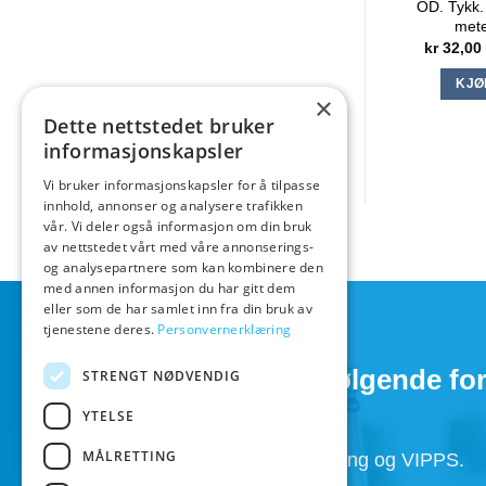
OD. Tykk. 
met
kr
32,00
KJØ
×
Dette nettstedet bruker
informasjonskapsler
Vi bruker informasjonskapsler for å tilpasse
innhold, annonser og analysere trafikken
vår. Vi deler også informasjon om din bruk
av nettstedet vårt med våre annonserings-
og analysepartnere som kan kombinere den
med annen informasjon du har gitt dem
eller som de har samlet inn fra din bruk av
tjenestene deres.
Personvernerklæring
Hos BeerGear har du følgende for
STRENGT NØDVENDIG
YTELSE
MÅLRETTING
Faktura, Utsett betaling , Avbetaling og VIPPS.