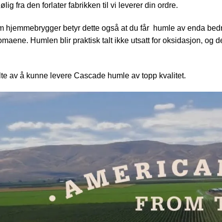
ølig fra den forlater fabrikken til vi leverer din ordre.
m hjemmebrygger betyr dette også at du får humle av enda bedr
maene. Humlen blir praktisk talt ikke utsatt for oksidasjon, o
olte av å kunne levere Cascade humle av topp kvalitet.