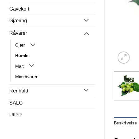
Gavekort
Gjæring
Råvarer
Gjær
Humle
Malt
Mix råvarer
Renhold
SALG
Utleie
Beskrivelse