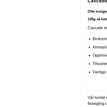
Cascade 
Ofte trenge
145g så kan
Cascade er 
Bruksom
Aroma/sm
Opprinn
Tilsvare
Vanlige 
Vår humle e
forsegling 