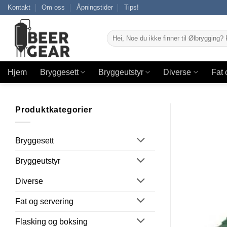
Skip
Kontakt
Om oss
Åpningstider
Tips!
to
content
Søk
etter:
Hjem
Bryggesett
Bryggeutstyr
Diverse
Fat 
Produktkategorier
Bryggesett
Bryggeutstyr
Diverse
Fat og servering
Flasking og boksing