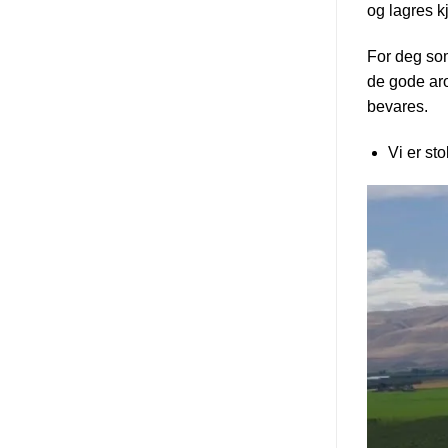
og lagres kj
For deg so
de gode aro
bevares.
Vi er st