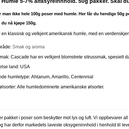
Humle 5-7% alfasyreinnhold. 50g pakker. Skal du
r man ikke hele 100g poser med humle. Her får du hendige 50g po
 du nå kjøpe 150g.
en klassisk og velkjent amerikansk humle, med en verdenskjent
råde:
Smak og aroma
ak: Cascade har en velkjent blomstrete sitrussmak, spesielt da
else land: USA
nde humletype: Ahtanum, Amarillo, Centennial
ølsorter: Alle humledominerte amerikanske ølsorter.
r pakket i poser som beskytter mot lys og luft. Vi oppbevarer al
og har derfor markedets laveste oksygeninnhold i henhold til l