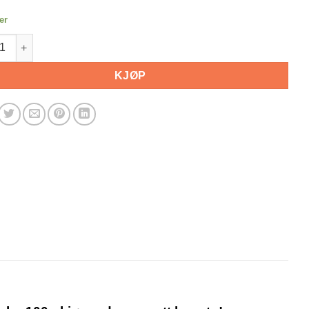
er
de Humle 50g Yakima Chief antall
KJØP