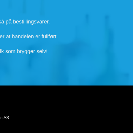
å på bestillingsvarer.
r at handelen er fullført.
lk som brygger selv!
gn AS