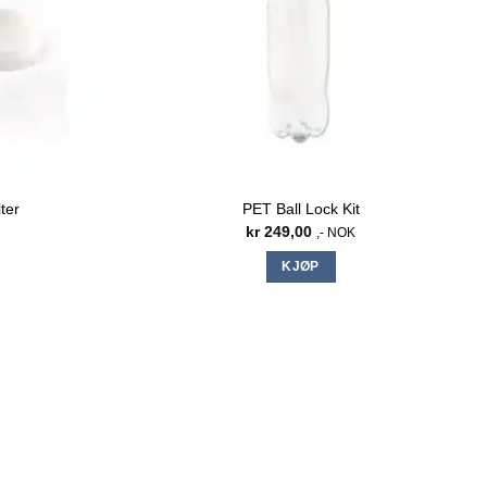
ter
PET Ball Lock Kit
kr
249,00
,- NOK
KJØP