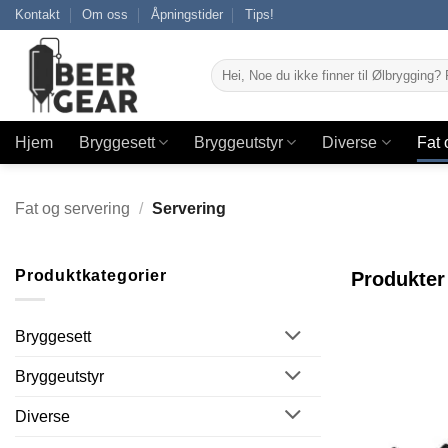
Skip
Kontakt
Om oss
Åpningstider
Tips!
to
content
Søk
etter:
Hjem
Bryggesett
Bryggeutstyr
Diverse
Fat 
Fat og servering
/
Servering
Produktkategorier
Produkter 
Bryggesett
Bryggeutstyr
Diverse