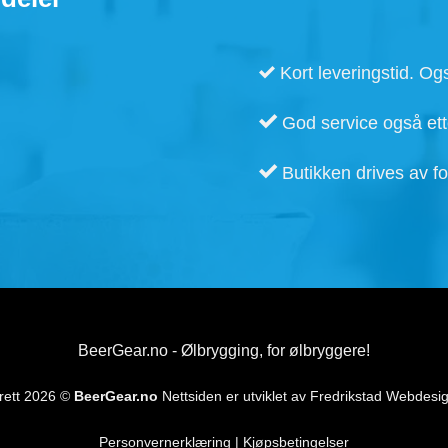
Kort leveringstid. Ogs
God service også ette
Butikken drives av fo
BeerGear.no - Ølbrygging, for ølbryggere!
rett 2026 ©
BeerGear.no
Nettsiden er utviklet av
Fredrikstad Webdesi
Personvernerklæring
|
Kjøpsbetingelser