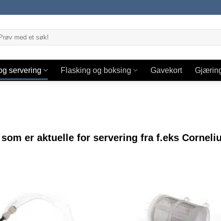
og servering
Flasking og boksing
Gavekort
Gjærin
som er aktuelle for servering fra f.eks Corneliu