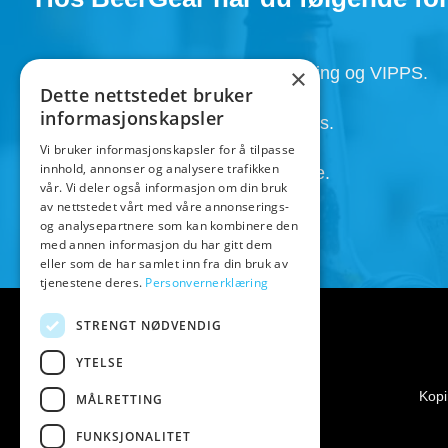
Faktura, Utsett betaling , Avbetaling og VIPPS.
×
Dette nettstedet bruker
informasjonskapsler
Super service med kunden i fokus.
Vi bruker informasjonskapsler for å tilpasse
innhold, annonser og analysere trafikken
Henting av ordre 24/7 etter avtale.
vår. Vi deler også informasjon om din bruk
av nettstedet vårt med våre annonserings-
og analysepartnere som kan kombinere den
med annen informasjon du har gitt dem
eller som de har samlet inn fra din bruk av
tjenestene deres.
Personvernerklæring
STRENGT NØDVENDIG
YTELSE
Kopi
MÅLRETTING
FUNKSJONALITET