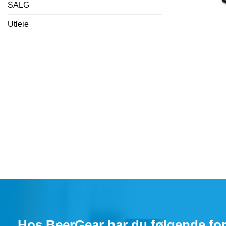
SALG
Utleie
Hos BeerGear har du følgende for