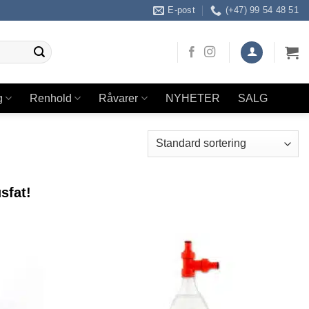
E-post
(+47) 99 54 48 51
g
Renhold
Råvarer
NYHETER
SALG
sfat!