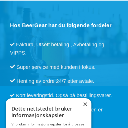
Håndtak til Tappekran
Håndtak til tappekran. Krom
kr
49,00
kr
149,00
,- NOK
,- NOK
KJØP
KJØP
×
Dette nettstedet bruker
informasjonskapsler
Vi bruker informasjonskapsler for å tilpasse