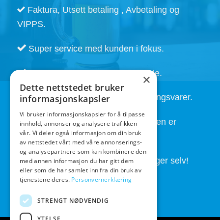
Faktura, Utsett betaling , Avbetaling og
VIPPS.
Super service med kunden i fokus.
Henting av ordre 24/7 etter avtale.
×
Dette nettstedet bruker
Kort leveringstid. Også på bestillingsvarer.
informasjonskapsler
Vi bruker informasjonskapsler for å tilpasse
God service også etter at handelen er
innhold, annonser og analysere trafikken
vår. Vi deler også informasjon om din bruk
fullført.
av nettstedet vårt med våre annonserings-
og analysepartnere som kan kombinere den
Butikken drives av folk som brygger selv!
med annen informasjon du har gitt dem
eller som de har samlet inn fra din bruk av
tjenestene deres.
Personvernerklæring
STRENGT NØDVENDIG
YTELSE