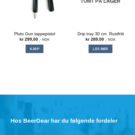
TOMT PÅ LAGER
Pluto Gun tappepistol
Drip tray 30 cm. Rustfritt
kr
299,00
kr
289,00
,- NOK
,- NOK
KJØP
LES MER
Hos BeerGear har du følgende fordeler