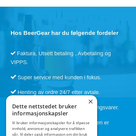
Hos BeerGear har du følgende fordeler
Faktura, Utsett betaling , Avbetaling og
VIPPS.
Super service med kunden i fokus.
Henting av ordre 24/7 etter avtale.
×
Dette nettstedet bruker
Kort leveringstid. Også på bestillingsvarer.
informasjonskapsler
God service også etter at handelen er
Vi bruker informasjonskapsler for å tilpasse
innhold, annonser og analysere trafikken
fullført.
vår. Vi deler også informasjon om din bruk