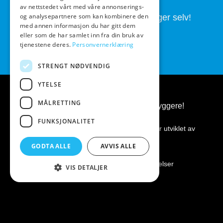
av nettstedet vårt med våre annonserings-
Butikken drives av folk som brygger selv!
og analysepartnere som kan kombinere den
med annen informasjon du har gitt dem
eller som de har samlet inn fra din bruk av
tjenestene deres.
Personvernerklæring
STRENGT NØDVENDIG
YTELSE
MÅLRETTING
BeerGear.no - Ølbrygging, for ølbryggere!
FUNKSJONALITET
Kopirett 2026 ©
BeerGear.no
Nettsiden er utviklet av
Fredrikstad Webdesign AS
GODTA ALLE
AVVIS ALLE
Personvernerklæring
|
Kjøpsbetingelser
VIS DETALJER
Vipps
Klarna
Visa
MasterCard