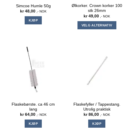
Ølkorker. Crown korker 100
Simcoe Humle 50g
stk 26mm
kr
48,00
,- NOK
kr
49,00
,- NOK
KJØP
VELG ALTERNATIV
Dette
produktet
har
flere
varianter.
Alternativene
kan
velges
på
produktsiden
Flaskebørste. ca 46 cm
Flaskefyller / Tappestang.
lang
Utrolig praktisk
kr
64,00
kr
86,00
,- NOK
,- NOK
KJØP
KJØP