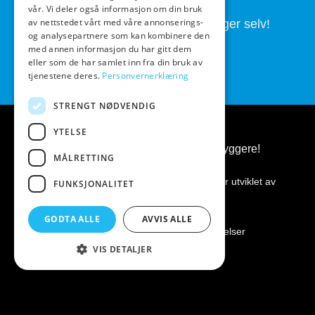
vår. Vi deler også informasjon om din bruk
av nettstedet vårt med våre annonserings-
Butikken drives av folk som brygger selv!
og analysepartnere som kan kombinere den
med annen informasjon du har gitt dem
eller som de har samlet inn fra din bruk av
tjenestene deres.
Personvernerklæring
STRENGT NØDVENDIG
YTELSE
BeerGear.no - Ølbrygging, for ølbryggere!
MÅLRETTING
Kopirett 2026 ©
BeerGear.no
Nettsiden er utviklet av
FUNKSJONALITET
Fredrikstad Webdesign AS
GODTA ALLE
AVVIS ALLE
Personvernerklæring
|
Kjøpsbetingelser
VIS DETALJER
Vipps
Klarna
Visa
MasterCard