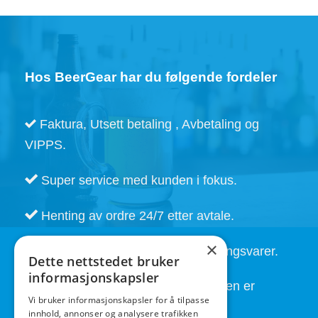
Hos BeerGear har du følgende fordeler
Faktura, Utsett betaling , Avbetaling og
VIPPS.
Super service med kunden i fokus.
Henting av ordre 24/7 etter avtale.
×
Kort leveringstid. Også på bestillingsvarer.
Dette nettstedet bruker
informasjonskapsler
God service også etter at handelen er
Vi bruker informasjonskapsler for å tilpasse
fullført.
innhold, annonser og analysere trafikken