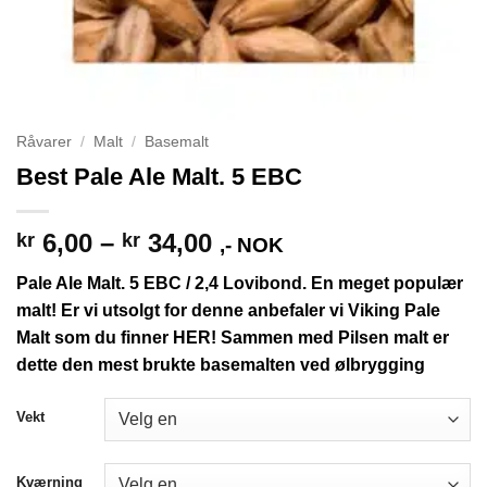
Råvarer
/
Malt
/
Basemalt
Best Pale Ale Malt. 5 EBC
Prisområde:
6,00
–
34,00
kr
kr
,- NOK
kr 6,00
Pale Ale Malt. 5 EBC / 2,4 Lovibond. En meget populær
til
malt! Er vi utsolgt for denne anbefaler vi
Viking Pale
kr 34,00
Malt som du finner HER!
Sammen med
Pilsen malt
er
dette den mest brukte basemalten ved ølbrygging
Vekt
Kværning