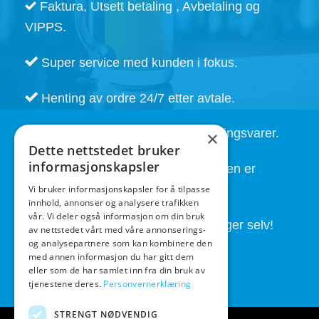
Faktura, Utsett betaling , Avbetaling og
VIPPS.
Super service med kunden i fokus.
Henting av ordre 24/7 etter avtale.
Kort leveringstid. Også på bestillingsvarer.
×
Dette nettstedet bruker
informasjonskapsler
God service også etter at handelen er
fullført.
Vi bruker informasjonskapsler for å tilpasse
innhold, annonser og analysere trafikken
vår. Vi deler også informasjon om din bruk
Butikken drives av folk som brygger selv!
av nettstedet vårt med våre annonserings-
og analysepartnere som kan kombinere den
med annen informasjon du har gitt dem
eller som de har samlet inn fra din bruk av
tjenestene deres.
Personvernerklæring
STRENGT NØDVENDIG