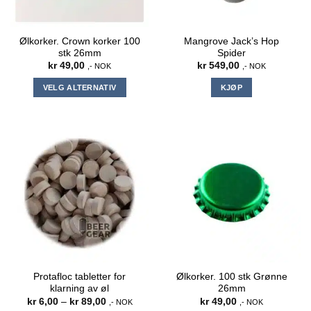
Ølkorker. Crown korker 100
Mangrove Jack’s Hop
stk 26mm
Spider
kr
49,00
kr
549,00
,- NOK
,- NOK
VELG ALTERNATIV
KJØP
Dette
produktet
har
flere
varianter.
Alternativene
kan
velges
på
produktsiden
Protafloc tabletter for
Ølkorker. 100 stk Grønne
klarning av øl
26mm
Prisområde:
kr
6,00
–
kr
89,00
kr
49,00
,- NOK
,- NOK
kr 6,00