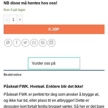
NB disse må hentes hos oss!
Kun 4 på lager
Påskeøl FWK. Hveteøl antall
KJØP
Beskrivelse
Påskeøl FWK. Hveteøl. Enklere blir det ikke!
Påskeøl FWK er perfekt for deg som ønsker å brygge øl,
og ikke har tid, eller plass til en ølbrygger! Dette er
dessuten kort fortalt ferdig brygget vørter. Så her er det bare