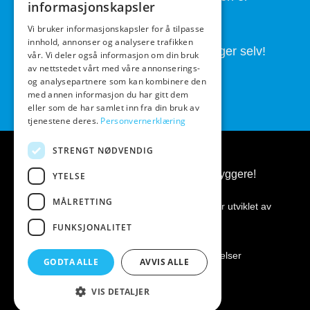
informasjonskapsler
fullført.
Vi bruker informasjonskapsler for å tilpasse
innhold, annonser og analysere trafikken
Butikken drives av folk som brygger selv!
vår. Vi deler også informasjon om din bruk
av nettstedet vårt med våre annonserings-
og analysepartnere som kan kombinere den
med annen informasjon du har gitt dem
eller som de har samlet inn fra din bruk av
tjenestene deres.
Personvernerklæring
STRENGT NØDVENDIG
BeerGear.no - Ølbrygging, for ølbryggere!
YTELSE
MÅLRETTING
Kopirett 2026 ©
BeerGear.no
Nettsiden er utviklet av
Fredrikstad Webdesign AS
FUNKSJONALITET
Personvernerklæring
|
Kjøpsbetingelser
GODTA ALLE
AVVIS ALLE
VIS DETALJER