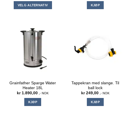
til
VELG ALTERNATIV
KJØP
kr 89,00
Dette
produktet
har
flere
varianter.
Alternativene
kan
velges
på
produktsiden
Grainfather Sparge Water
Tappekran med slange. Til
Heater 18L
ball lock
kr
1.890,00
kr
249,00
,- NOK
,- NOK
KJØP
KJØP