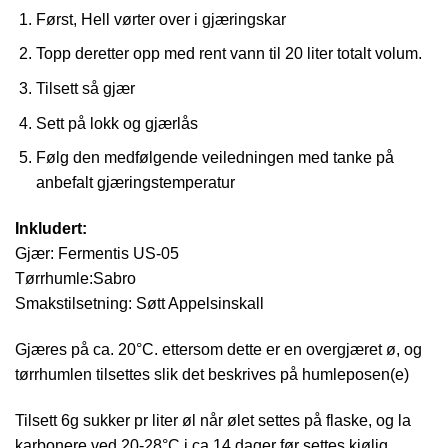
Først, Hell vørter over i gjæringskar
Topp deretter opp med rent vann til 20 liter totalt volum.
Tilsett så gjær
Sett på lokk og gjærlås
Følg den medfølgende veiledningen med tanke på
anbefalt gjæringstemperatur
Inkludert:
Gjær: Fermentis US-05
Tørrhumle:Sabro
Smakstilsetning: Søtt Appelsinskall
Gjæres på ca. 20°C. ettersom dette er en overgjæret ø, og
tørrhumlen tilsettes slik det beskrives på humleposen(e)
Tilsett 6g sukker pr liter øl når ølet settes på flaske, og la
karbonere ved 20-28°C i ca 14 dager før settes kjølig.