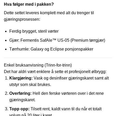
Hva følger med i pakken?
Dette settet leveres komplett med alt du trenger til
gjæringsprosessen:
Ferdig brygget, steril vørter
Gjær: Fermentis SafAle™ US-05 (Premium tørrgjær)
Tørrhumle: Galaxy og Eclipse porsjonspakker
Enkel bruksanvisning (Trinn-for-trinn)
Det har aldri vært enklere å sette et profesjonelt ølbrygg:
Klargjøring:
Vask og desinfiser gjæringskaret samt alt
utstyr som skal brukes.
Overføring:
Hell den ferske vørteren over i det rene
gjæringskaret.
Topp opp:
Tilsett rent, kaldt vann til du når et totalt
volum på 20 liter i karet.