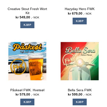
Creative Stout Fresh Wort
Hazyday Hero FWK
Kit
kr
679,00
,- NOK
kr
549,00
,- NOK
KJØP
KJØP
Påskeøl FWK. Hveteøl
Bella Sera FWK
kr
579,00
kr
599,00
,- NOK
,- NOK
KJØP
KJØP