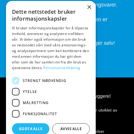
Kort leveringstid. Også på bestillingsvarer.
×
Dette nettstedet bruker
informasjonskapsler
God service også etter at handelen er
fullført.
Vi bruker informasjonskapsler for å tilpasse
innhold, annonser og analysere trafikken
vår. Vi deler også informasjon om din bruk
Butikken drives av folk som brygger selv!
av nettstedet vårt med våre annonserings-
og analysepartnere som kan kombinere den
med annen informasjon du har gitt dem
eller som de har samlet inn fra din bruk av
tjenestene deres.
Personvernerklæring
STRENGT NØDVENDIG
YTELSE
BeerGear.no - Ølbrygging, for ølbryggere!
MÅLRETTING
Kopirett 2026 ©
BeerGear.no
Nettsiden er utviklet av
FUNKSJONALITET
Fredrikstad Webdesign AS
GODTA ALLE
AVVIS ALLE
Personvernerklæring
|
Kjøpsbetingelser