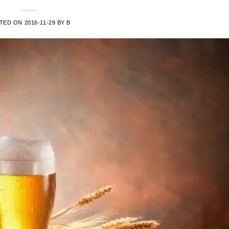
TED ON
2016-11-29
BY
B