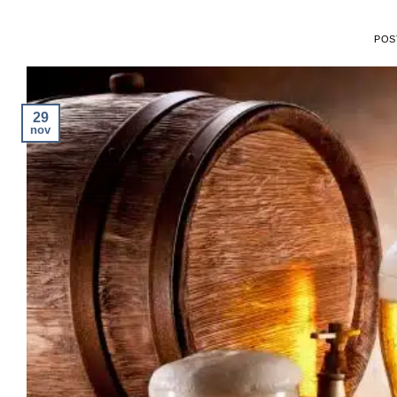
POS
29
nov