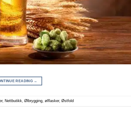
ONTINUE READING
→
er
,
Nettbutikk
,
Ølbrygging
,
ølflasker
,
Østfold