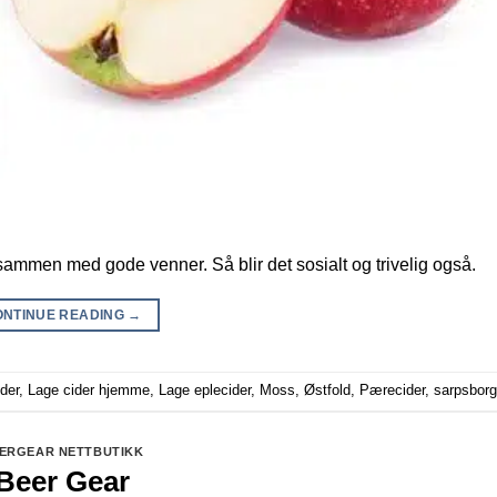
sammen med gode venner. Så blir det sosialt og trivelig også.
ONTINUE READING
→
der
,
Lage cider hjemme
,
Lage eplecider
,
Moss
,
Østfold
,
Pærecider
,
sarpsborg
ERGEAR NETTBUTIKK
Beer Gear