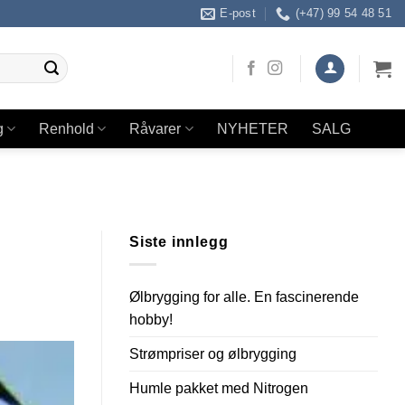
E-post
(+47) 99 54 48 51
g
Renhold
Råvarer
NYHETER
SALG
Siste innlegg
Ølbrygging for alle. En fascinerende
hobby!
Strømpriser og ølbrygging
Humle pakket med Nitrogen