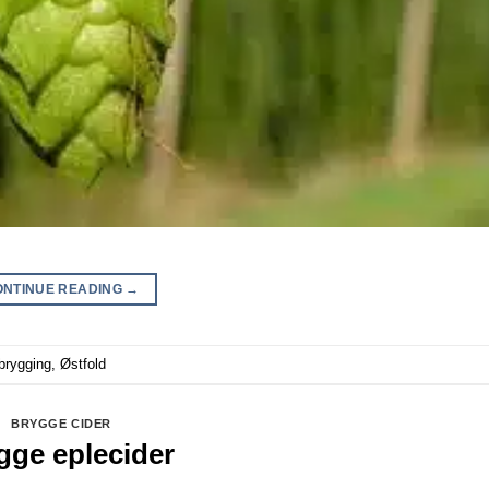
ONTINUE READING
→
brygging
,
Østfold
BRYGGE CIDER
gge eplecider