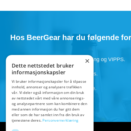
Hos BeerGear har du følgende for
Faktura, Utsett betaling , Avbetaling og VIPPS.
×
Dette nettstedet bruker
informasjonskapsler
Super service med kunden i fokus.
Vi bruker informasjonskapsler for å tilpasse
innhold, annonser og analysere trafikken
Henting av ordre 24/7 etter avtale.
vår. Vi deler også informasjon om din bruk
av nettstedet vårt med våre annonserings-
og analysepartnere som kan kombinere den
med annen informasjon du har gitt dem
eller som de har samlet inn fra din bruk av
tjenestene deres.
Personvernerklæring