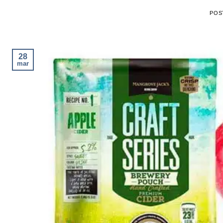
POS
28
mar