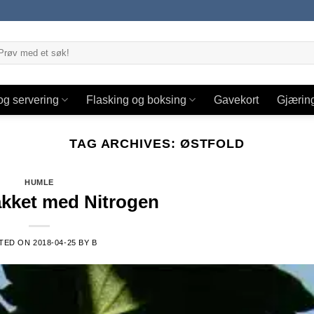
og servering
Flasking og boksing
Gavekort
Gjærin
TAG ARCHIVES:
ØSTFOLD
HUMLE
kket med Nitrogen
TED ON
2018-04-25
BY
B