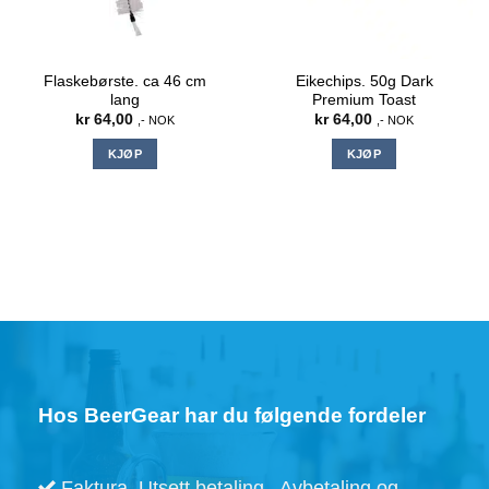
Flaskebørste. ca 46 cm
Eikechips. 50g Dark
lang
Premium Toast
kr
64,00
kr
64,00
,- NOK
,- NOK
KJØP
KJØP
Hos BeerGear har du følgende fordeler
Faktura, Utsett betaling , Avbetaling og