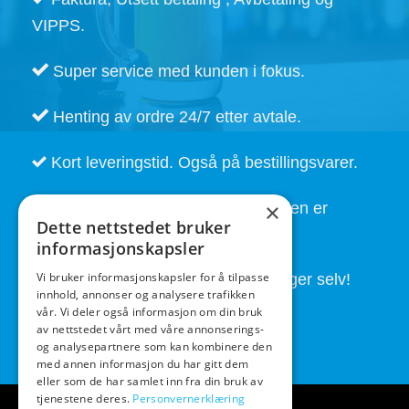
VIPPS.
Super service med kunden i fokus.
Henting av ordre 24/7 etter avtale.
Kort leveringstid. Også på bestillingsvarer.
God service også etter at handelen er
×
Dette nettstedet bruker
fullført.
informasjonskapsler
Vi bruker informasjonskapsler for å tilpasse
Butikken drives av folk som brygger selv!
innhold, annonser og analysere trafikken
vår. Vi deler også informasjon om din bruk
av nettstedet vårt med våre annonserings-
og analysepartnere som kan kombinere den
med annen informasjon du har gitt dem
eller som de har samlet inn fra din bruk av
tjenestene deres.
Personvernerklæring