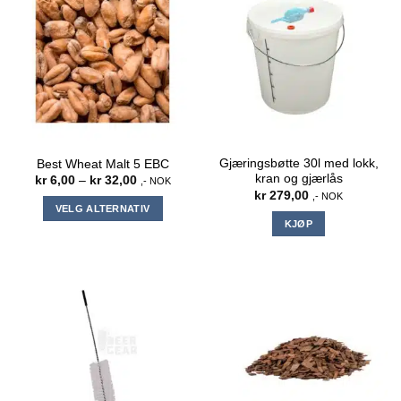
varianter.
Alternativene
kan
velges
på
produktsiden
Gjæringsbøtte 30l med lokk,
Best Wheat Malt 5 EBC
kran og gjærlås
Prisområde:
kr
6,00
–
kr
32,00
,- NOK
kr 6,00
kr
279,00
,- NOK
til
VELG ALTERNATIV
kr 32,00
KJØP
Dette
produktet
har
flere
varianter.
Alternativene
kan
velges
på
produktsiden