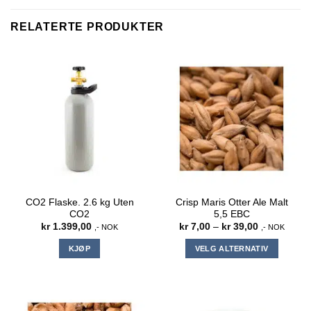
RELATERTE PRODUKTER
CO2 Flaske. 2.6 kg Uten
Crisp Maris Otter Ale Malt
CO2
5,5 EBC
Prisområde:
kr
1.399,00
kr
7,00
–
kr
39,00
,- NOK
,- NOK
kr 7,00
til
KJØP
VELG ALTERNATIV
kr 39,00
Dette
produktet
har
flere