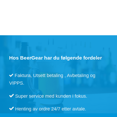
Dette
produktet
har
flere
varianter.
Alternativene
kan
velges
på
produktsiden
Hos BeerGear har du følgende fordeler
Faktura, Utsett betaling , Avbetaling og
VIPPS.
Super service med kunden i fokus.
Henting av ordre 24/7 etter avtale.