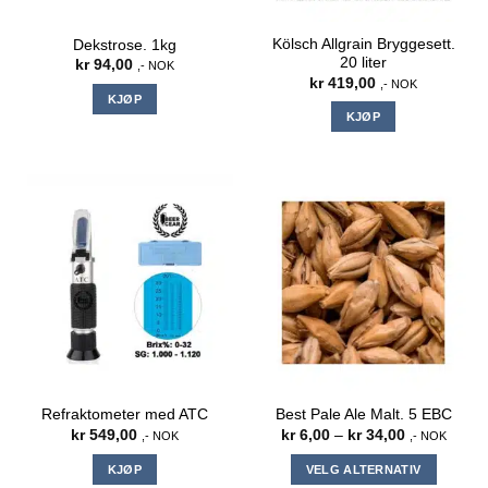
Kölsch Allgrain Bryggesett.
Dekstrose. 1kg
20 liter
kr
94,00
,- NOK
kr
419,00
,- NOK
KJØP
KJØP
Refraktometer med ATC
Best Pale Ale Malt. 5 EBC
Prisområde:
kr
549,00
kr
6,00
–
kr
34,00
,- NOK
,- NOK
kr 6,00
til
KJØP
VELG ALTERNATIV
kr 34,00