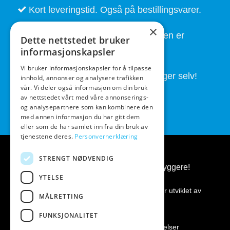
Kort leveringstid. Også på bestillingsvarer.
×
God service også etter at handelen er
Dette nettstedet bruker
fullført.
informasjonskapsler
Vi bruker informasjonskapsler for å tilpasse
Butikken drives av folk som brygger selv!
innhold, annonser og analysere trafikken
vår. Vi deler også informasjon om din bruk
av nettstedet vårt med våre annonserings-
og analysepartnere som kan kombinere den
med annen informasjon du har gitt dem
eller som de har samlet inn fra din bruk av
tjenestene deres.
Personvernerklæring
STRENGT NØDVENDIG
BeerGear.no - Ølbrygging, for ølbryggere!
YTELSE
Kopirett 2026 ©
BeerGear.no
Nettsiden er utviklet av
MÅLRETTING
Fredrikstad Webdesign AS
FUNKSJONALITET
Personvernerklæring
|
Kjøpsbetingelser