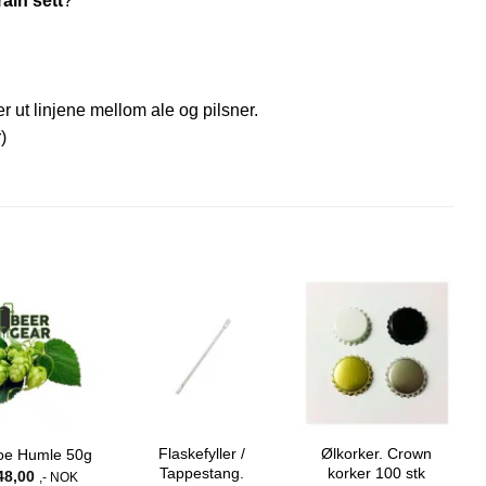
00:00
rain sett
?
 ut linjene mellom ale og pilsner.