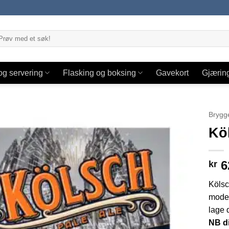
og servering
Flasking og boksing
Gavekort
Gjærin
Brygg
Kö
6
kr
Kölsc
moder
lage 
NB d