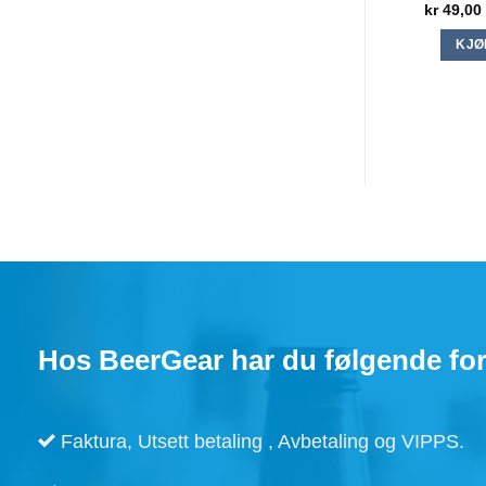
Den blir ov
RELAT
Ølkorker. 
Grønne
kr
49,00
KJØ
×
Dette nettstedet bruker