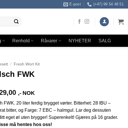
E-post
(+47) 99 54 48 51
g
Renhold
Råvarer
NYHETER
SALG
esett
/
Fresh Wort Kit
lsch FWK
29,00
,- NOK
h FWK. 20 liter ferdig brygget vørter. Bitterhet: 28 IBU –
at bitter, og Farge: 7 EBC – halmgul. Lar deg dessuten
ditt eget øl uten brygger! Superenkelt! Gjæres på 16 grader.
isse må hentes hos oss!