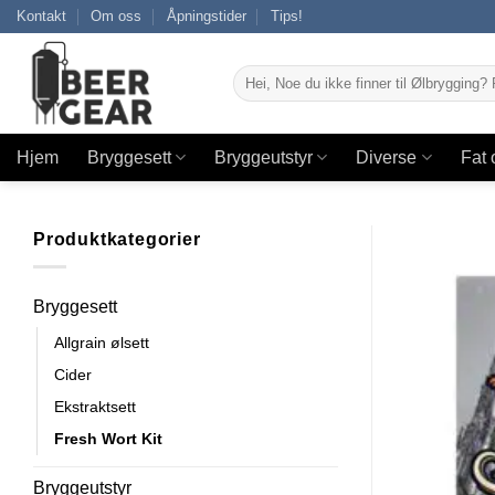
Skip
Kontakt
Om oss
Åpningstider
Tips!
to
content
Søk
etter:
Hjem
Bryggesett
Bryggeutstyr
Diverse
Fat 
Produktkategorier
Bryggesett
Allgrain ølsett
Cider
Ekstraktsett
Fresh Wort Kit
Bryggeutstyr