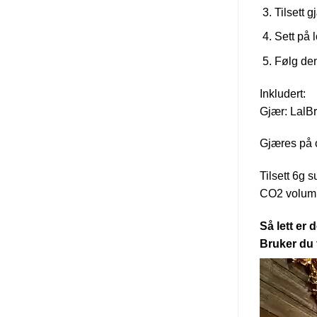
Hell vør
Topp opp
Tilsett g
Sett på 
Følg de
Inkludert:
Gjær: LalB
Gjæres på 
Tilsett 6g s
CO2 volum p
Så lett er
Bruker du 
Videoavspil