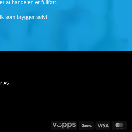
produktet
har
flere
varianter.
Alternativene
kan
velges
på
produktsiden
å på bestillingsvarer.
r at handelen er fullført.
lk som brygger selv!