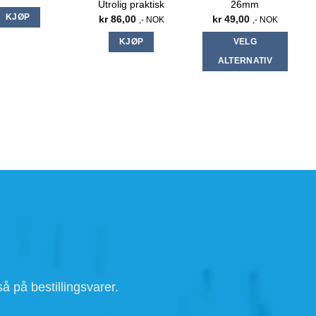
)
Flaskefyller /
Ølkorker. Crown
oe Humle 50g
Tappestang.
korker 100 stk
8,00
,- NOK
Utrolig praktisk
26mm
KJØP
kr
86,00
kr
49,00
,- NOK
,- NOK
KJØP
VELG
ALTERNATIV
Dette