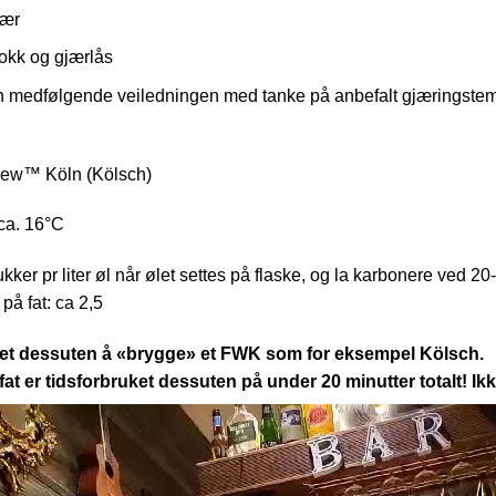
ter i gjæringskar
 med rent vann til 20 liter totalt volum.
jær
lokk og gjærlås
n medfølgende veiledningen med tanke på anbefalt gjæringstem
rew™ Köln (Kölsch)
ca. 16°C
ukker pr liter øl når ølet settes på flaske, og la karbonere ved 20
å fat: ca 2,5
 det dessuten å «brygge» et FWK som for eksempel
Kölsch.
fat er tidsforbruket dessuten på under 20 minutter totalt! I
ler