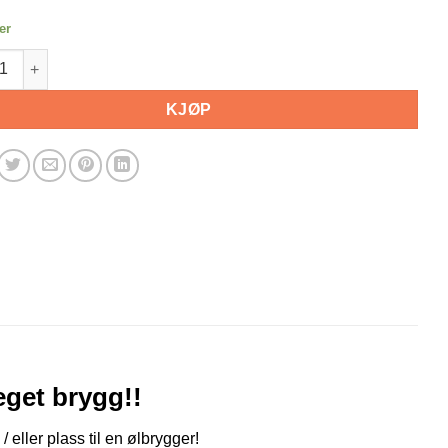
er
h FWK antall
KJØP