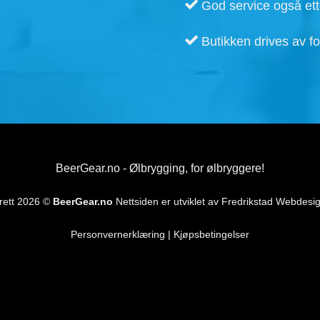
har
flere
varianter.
Alternativene
kan
velges
på
produktsiden
deler
Kort leveringstid. Ogs
God service også ette
Butikken drives av fo