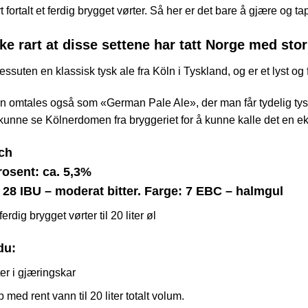
 FWK. Enklere blir det neppe å lage 
er perfekt for deg som ønsker å brygge øl, men ikke har tid, og / 
t fortalt et ferdig brygget vørter. Så her er det bare å gjære og tap
kke rart at disse settene har tatt Norge med sto
ssuten en klassisk tysk ale fra Köln i Tyskland, og er et lyst og 
n omtales også som «German Pale Ale», der man får tydelig tysk
 kunne se Kölnerdomen fra bryggeriet for å kunne kalle det en e
sch
osent: ca. 5,3%
: 28 IBU – moderat bitter. Farge: 7 EBC – halmgul
erdig brygget vørter til 20 liter øl
 du
: