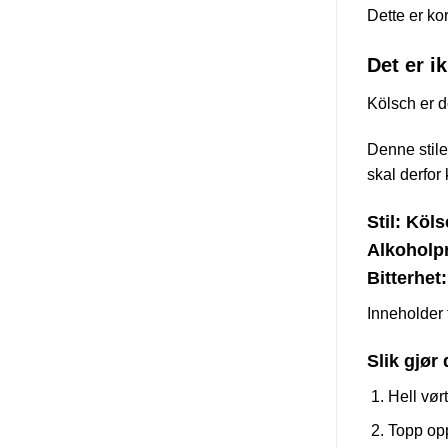
Kölsch
Kölsch FWK 
Dette er kor
Det er i
Kölsch er de
Denne stile
skal derfor
Stil: Köl
Alkoholpr
Bitterhet
Inneholder f
Slik gjør