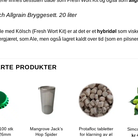
tene finnes dessuten både som Fresh Wort Kit og også som
allg
le med Kölsch (Fresh Wort Kit) er at det er et
hybridøl
som visker