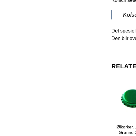
00:00
Kölsch set
Det spesiel