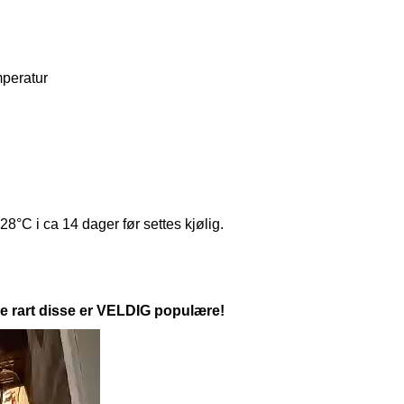
peratur
-28°C i ca 14 dager før settes kjølig.
kke rart disse er VELDIG populære!