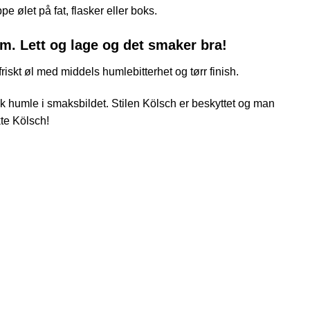
eget brygg!!
eller plass til en ølbrygger!
pe ølet på fat, flasker eller boks.
rm. Lett og lage og det smaker bra!
friskt øl med middels humlebitterhet og tørr finish.
 humle i smaksbildet. Stilen Kölsch er beskyttet og man
kte Kölsch!