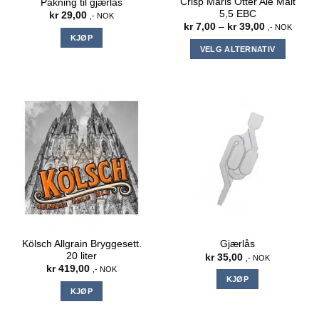
Crisp Maris Otter Ale Malt
Pakning til gjærlås
5,5 EBC
kr
29,00
,- NOK
Prisområde:
kr
7,00
–
kr
39,00
,- NOK
kr 7,00
KJØP
til
VELG ALTERNATIV
kr 39,00
Dette
produktet
har
flere
varianter.
Alternativene
kan
velges
på
produktsiden
Kölsch Allgrain Bryggesett.
Gjærlås
20 liter
kr
35,00
,- NOK
kr
419,00
,- NOK
KJØP
KJØP