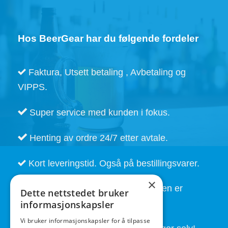
Hos BeerGear har du følgende fordeler
Faktura, Utsett betaling , Avbetaling og
VIPPS.
Super service med kunden i fokus.
Henting av ordre 24/7 etter avtale.
Kort leveringstid. Også på bestillingsvarer.
×
God service også etter at handelen er
Dette nettstedet bruker
fullført.
informasjonskapsler
Vi bruker informasjonskapsler for å tilpasse