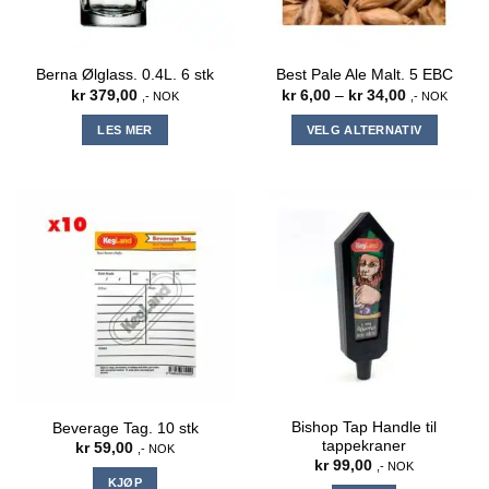
Berna Ølglass. 0.4L. 6 stk
Best Pale Ale Malt. 5 EBC
Prisområde:
kr
379,00
kr
6,00
–
kr
34,00
,- NOK
,- NOK
kr 6,00
til
LES MER
VELG ALTERNATIV
kr 34,00
Dette
produktet
har
flere
varianter.
Alternativene
kan
velges
på
produktsiden
Bishop Tap Handle til
Beverage Tag. 10 stk
tappekraner
kr
59,00
,- NOK
kr
99,00
,- NOK
KJØP