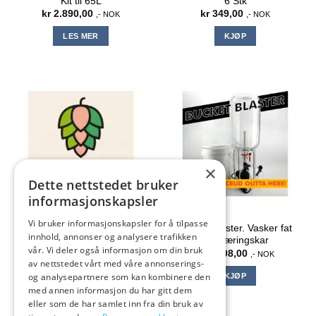
Kit til 65L
6 Stk
kr
2.890,00
kr
349,00
,- NOK
,- NOK
LES MER
KJØP
×
Dette nettstedet bruker
informasjonskapsler
Vi bruker informasjonskapsler for å tilpasse
Bucket Blaster. Vasker fat
BRU-1 Humle 100g
innhold, annonser og analysere trafikken
og gjæringskar
kr
99,00
,- NOK
vår. Vi deler også informasjon om din bruk
kr
1.398,00
,- NOK
av nettstedet vårt med våre annonserings-
KJØP
og analysepartnere som kan kombinere den
KJØP
med annen informasjon du har gitt dem
eller som de har samlet inn fra din bruk av