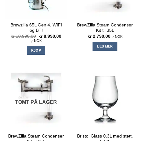
Brewzilla 65L Gen 4. WIFI
BrewZilla Steam Condenser
og BT!
Kit til 35L
Opprinnelig
Nåværende
kr
10.990,00
kr
8.990,00
kr
2.790,00
,- NOK
pris
pris
,- NOK
var:
er:
LES MER
kr 10.990,00.
kr 8.990,00.
KJØP
TOMT PÅ LAGER
BrewZilla Steam Condenser
Bristol Glass 0.3L med stett.