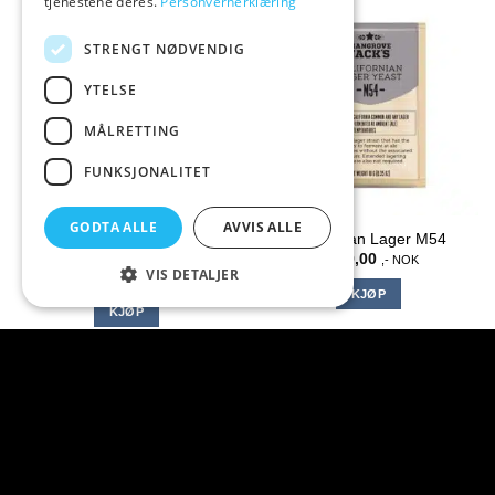
tjenestene deres.
Personvernerklæring
STRENGT NØDVENDIG
YTELSE
MÅLRETTING
FUNKSJONALITET
GODTA ALLE
AVVIS ALLE
C02 manifold med 4
Californian Lager M54
utganger
kr
59,00
,- NOK
VIS DETALJER
kr
499,00
,- NOK
KJØP
KJØP