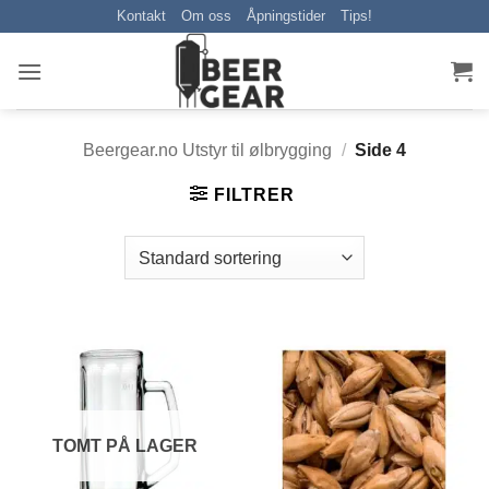
Skip
Kontakt
Om oss
Åpningstider
Tips!
to
content
Beergear.no Utstyr til ølbrygging
/
Side 4
FILTRER
TOMT PÅ LAGER