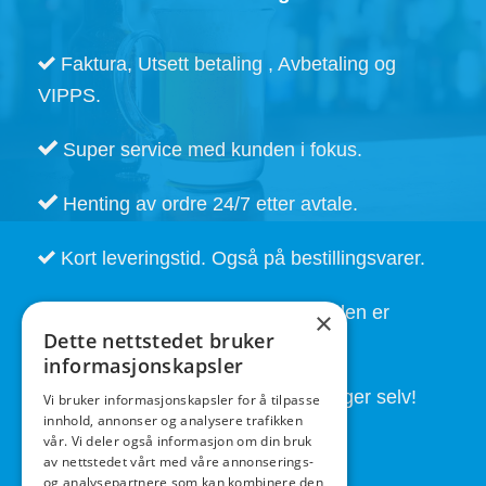
produktsiden
Faktura, Utsett betaling , Avbetaling og
VIPPS.
Super service med kunden i fokus.
Henting av ordre 24/7 etter avtale.
Kort leveringstid. Også på bestillingsvarer.
God service også etter at handelen er
×
Dette nettstedet bruker
fullført.
informasjonskapsler
Butikken drives av folk som brygger selv!
Vi bruker informasjonskapsler for å tilpasse
innhold, annonser og analysere trafikken
vår. Vi deler også informasjon om din bruk
av nettstedet vårt med våre annonserings-
og analysepartnere som kan kombinere den