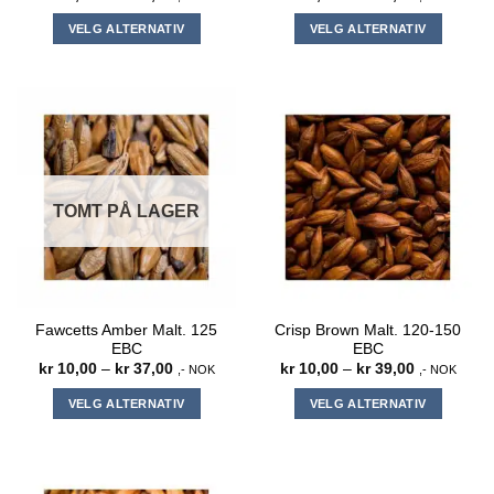
kr 10,00
kr 10,00
til
til
VELG ALTERNATIV
VELG ALTERNATIV
kr 42,00
kr 43,00
Dette
Dette
produktet
produktet
har
har
flere
flere
varianter.
varianter.
Alternativene
Alternativene
kan
kan
TOMT PÅ LAGER
velges
velges
på
på
produktsiden
produktsiden
Fawcetts Amber Malt. 125
Crisp Brown Malt. 120-150
EBC
EBC
Prisområde:
Prisområde
kr
10,00
–
kr
37,00
kr
10,00
–
kr
39,00
,- NOK
,- NOK
kr 10,00
kr 10,00
til
til
VELG ALTERNATIV
VELG ALTERNATIV
kr 37,00
kr 39,00
Dette
Dette
produktet
produktet
har
har