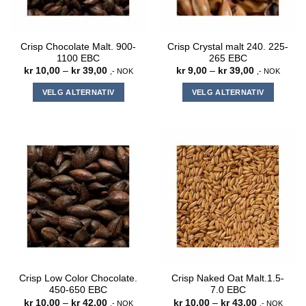
Crisp Chocolate Malt. 900-
Crisp Crystal malt 240. 225-
1100 EBC
265 EBC
Prisområde:
Prisområde:
kr
10,00
–
kr
39,00
kr
9,00
–
kr
39,00
,- NOK
,- NOK
kr 10,00
kr 9,00
til
til
VELG ALTERNATIV
VELG ALTERNATIV
kr 39,00
kr 39,00
Dette
Dette
produktet
produktet
har
har
flere
flere
varianter.
varianter.
Alternativene
Alternativene
kan
kan
velges
velges
på
på
produktsiden
produktsiden
Crisp Low Color Chocolate.
Crisp Naked Oat Malt.1.5-
450-650 EBC
7.0 EBC
Prisområde:
Prisområde
kr
10,00
–
kr
42,00
kr
10,00
–
kr
43,00
,- NOK
,- NOK