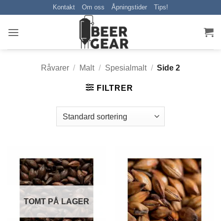
Skip
Kontakt
Om oss
Åpningstider
Tips!
to
content
Råvarer
/
Malt
/
Spesialmalt
/
Side 2
FILTRER
TOMT PÅ LAGER