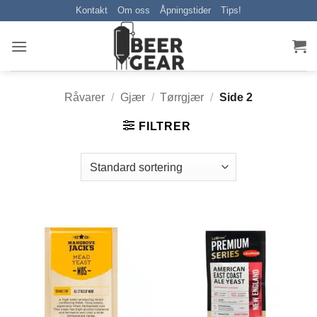
Skip
Kontakt
Om oss
Åpningstider
Tips!
to
content
Råvarer
/
Gjær
/
Tørrgjær
/
Side 2
FILTRER