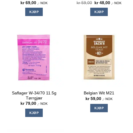
Opprinnelig
Nåværende
kr
69,00
kr
59,00
kr
48,00
,- NOK
,- NOK
pris
pris
var:
er:
KJØP
KJØP
kr 59,00.
kr 48,00.
Saflager W-34/70 11.5g
Belgian Wit M21
Tørrgjær
kr
59,00
,- NOK
kr
79,00
,- NOK
KJØP
KJØP