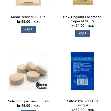
New England Lallemand.
Mead Yeast M05. 10g
Super til NEIPA
kr
59,00
,- NOK
kr
54,00
,- NOK
KJØP
KJØP
SafAle BW-20 11.5g
Nutromix gjærnæring 5 stk
Tørrgjær
kr
49,00
,- NOK
kr
62,00
,- NOK