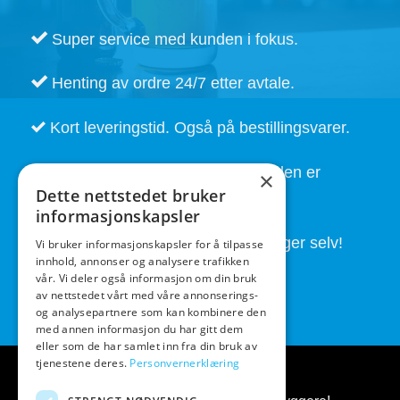
Super service med kunden i fokus.
Henting av ordre 24/7 etter avtale.
Kort leveringstid. Også på bestillingsvarer.
God service også etter at handelen er
×
Dette nettstedet bruker
fullført.
informasjonskapsler
Butikken drives av folk som brygger selv!
Vi bruker informasjonskapsler for å tilpasse
innhold, annonser og analysere trafikken
vår. Vi deler også informasjon om din bruk
av nettstedet vårt med våre annonserings-
og analysepartnere som kan kombinere den
med annen informasjon du har gitt dem
eller som de har samlet inn fra din bruk av
tjenestene deres.
Personvernerklæring