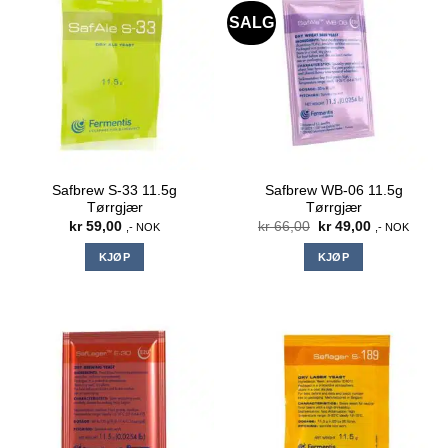
SALG
Safbrew S-33 11.5g
Safbrew WB-06 11.5g
Tørrgjær
Tørrgjær
Opprinnelig
Nåværende
kr
59,00
kr
66,00
kr
49,00
,- NOK
,- NOK
pris
pris
var:
er:
KJØP
KJØP
kr 66,00.
kr 49,00.