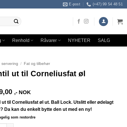
E-post
(+47) 99 54 48 51
g
Renhold
Råvarer
NYHETER
SALG
 servering
/
Fat og tilbehør
til ut til Corneliusfat øl
9,00
,- NOK
 ut til Corneliusfat øl ut. Ball Lock. Utslitt eller ødelagt
l? Da kan du enkelt bytte den ut med en ny!
ngelig som restordre
 ut til Corneliusfat øl antall