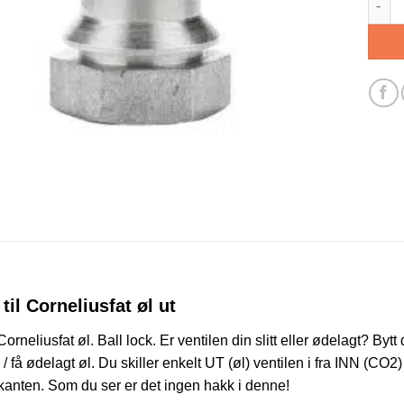
 til Corneliusfat øl ut
l Corneliusfat øl. Ball lock. Er ventilen din slitt eller ødelagt? Byt
l / få ødelagt øl. Du skiller enkelt UT (øl) ventilen i fra INN (CO
kanten. Som du ser er det ingen hakk i denne!