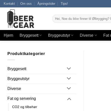
Skip
Kontakt
Om oss
Åpningstider
Tips!
to
content
Søk
etter:
Hjem
Bryggesett
Bryggeutstyr
Diverse
Fat 
Produktkategorier
Bryggesett
Bryggeutstyr
Diverse
Fat og servering
CO2 og tilbehør