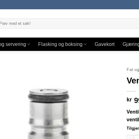
og servering
Flasking og boksing
Gavekort
Gjærin
Fat og
Ven
9
kr
Ventil
venti
Tilgje
Ventil