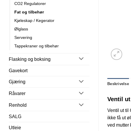
CO2 Regulatorer
Fat og tilbehør
Kjøleskap / Kegerator
Ølglass
Servering
Tappekraner og tilbehør
Flasking og boksing
Gavekort
Gjæring
Beskrivelse
Råvarer
Ventil ut
Renhold
Ventil ut ti
SALG
ikke få ut ø
ved mutter 
Utleie