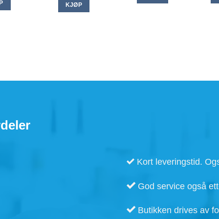
er:
P
KJØP
0.
kr 1.299,00.
deler
Kort leveringstid. Ogs
God service også ette
Butikken drives av fo