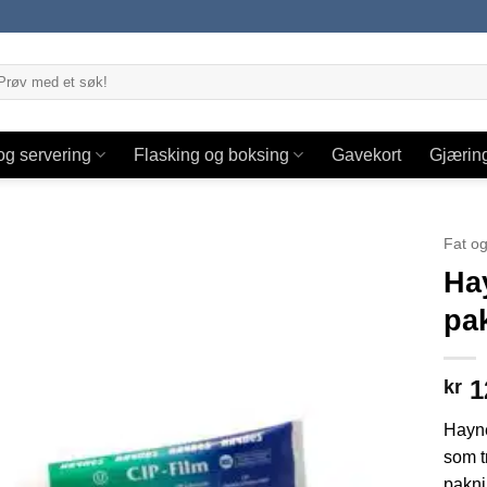
og servering
Flasking og boksing
Gavekort
Gjærin
Fat og
Hay
pa
1
kr
Hayne
som t
pakni