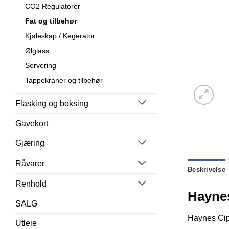
CO2 Regulatorer
Fat og tilbehør
Kjøleskap / Kegerator
Ølglass
Servering
Tappekraner og tilbehør
Flasking og boksing
Gavekort
Gjæring
Råvarer
Beskrivelse
Renhold
Haynes
SALG
Haynes Cip 
Utleie