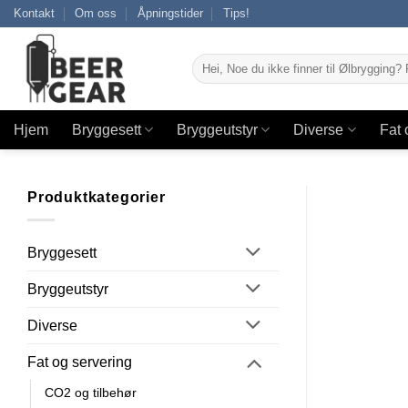
Skip
Kontakt
Om oss
Åpningstider
Tips!
to
content
Søk
etter:
Hjem
Bryggesett
Bryggeutstyr
Diverse
Fat 
Produktkategorier
Bryggesett
Bryggeutstyr
Diverse
Fat og servering
CO2 og tilbehør