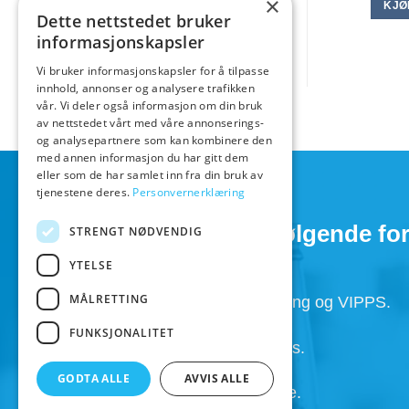
×
var:
KJØ
kr 1.399,0
Dette nettstedet bruker
informasjonskapsler
Vi bruker informasjonskapsler for å tilpasse
innhold, annonser og analysere trafikken
vår. Vi deler også informasjon om din bruk
av nettstedet vårt med våre annonserings-
og analysepartnere som kan kombinere den
med annen informasjon du har gitt dem
eller som de har samlet inn fra din bruk av
tjenestene deres.
Personvernerklæring
Hos BeerGear har du følgende for
STRENGT NØDVENDIG
YTELSE
MÅLRETTING
Faktura, Utsett betaling , Avbetaling og VIPPS.
FUNKSJONALITET
Super service med kunden i fokus.
GODTA ALLE
AVVIS ALLE
Henting av ordre 24/7 etter avtale.