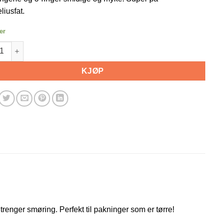
liusfat.
er
 Cip film. Smøremiddel til pakninger antall
KJØP
trenger smøring. Perfekt til pakninger som er tørre!