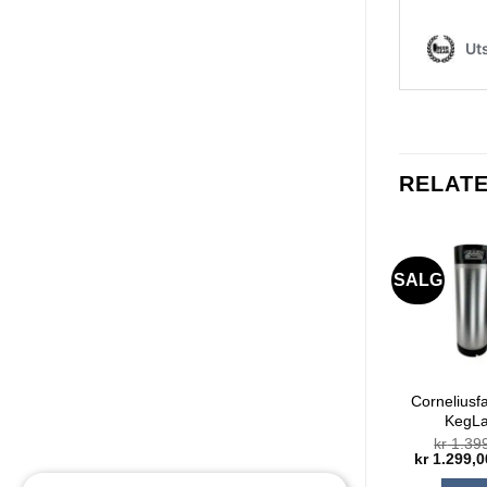
RELAT
SALG
Corneliusfa
KegL
kr
1.39
Opprinneli
kr
1.299,0
pris