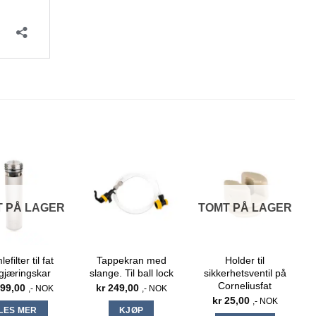
 PÅ LAGER
TOMT PÅ LAGER
efilter til fat
Tappekran med
Holder til
gjæringskar
slange. Til ball lock
sikkerhetsventil på
Corneliusfat
99,00
kr
249,00
,- NOK
,- NOK
kr
25,00
,- NOK
LES MER
KJØP