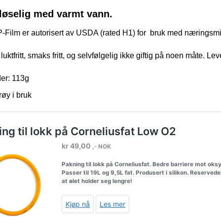
løselig med varmt vann.
Film er autorisert av USDA (rated H1) for bruk med næringsmid
luktfritt, smaks fritt, og selvfølgelig ikke giftig på noen måte. L
er: 113g
røy i bruk