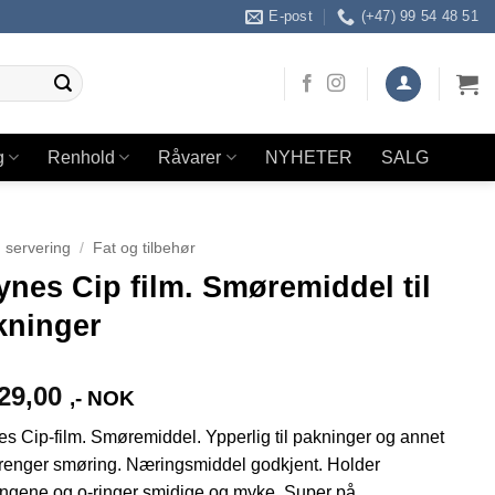
E-post
(+47) 99 54 48 51
g
Renhold
Råvarer
NYHETER
SALG
 servering
/
Fat og tilbehør
nes Cip film. Smøremiddel til
kninger
29,00
,- NOK
s Cip-film. Smøremiddel. Ypperlig til pakninger og annet
renger smøring.
Næringsmiddel godkjent. Holder
ngene og o-ringer smidige og myke. Super på