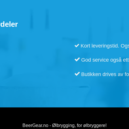
varianter.
Alternativene
kan
velges
på
produktsiden
deler
Kort leveringstid. Ogs
God service også ette
Butikken drives av fo