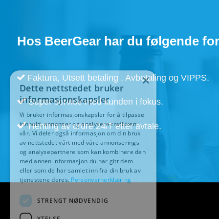
Hos BeerGear har du følgende for
×
Dette nettstedet bruker
informasjonskapsler
Faktura, Utsett betaling , Avbetaling og VIPPS.
Vi bruker informasjonskapsler for å tilpasse
innhold, annonser og analysere trafikken
Super service med kunden i fokus.
vår. Vi deler også informasjon om din bruk
av nettstedet vårt med våre annonserings-
Henting av ordre 24/7 etter avtale.
og analysepartnere som kan kombinere den
med annen informasjon du har gitt dem
eller som de har samlet inn fra din bruk av
tjenestene deres.
Personvernerklæring
STRENGT NØDVENDIG
YTELSE