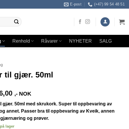
E-post
(+47) 99 54 48 51
g
Renhold
Råvarer
NYHETER
SALG
ng
 til gjær. 50ml
6,00
,- NOK
il gjær. 50ml med skrukork. Super til oppbevaring av
og annet. Passer bra til oppbevaring av Kveik, annen
 gjærnæring og prøver.
på lager