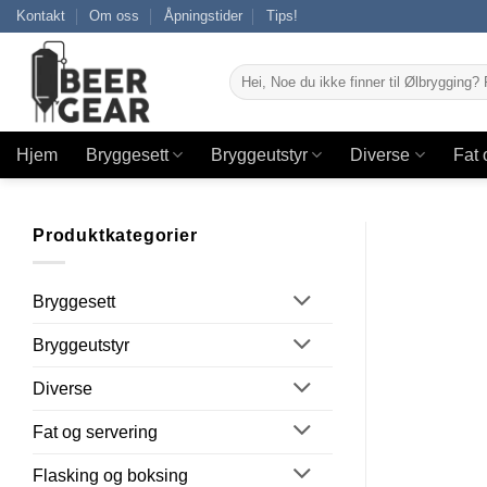
Skip
Kontakt
Om oss
Åpningstider
Tips!
to
content
Søk
etter:
Hjem
Bryggesett
Bryggeutstyr
Diverse
Fat 
Produktkategorier
Bryggesett
Bryggeutstyr
Diverse
Fat og servering
Flasking og boksing