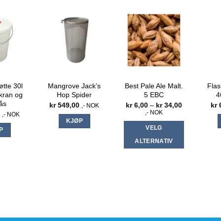
ERTE PRODUKTER
tte 30l
Mangrove Jack’s
Best Pale Ale Malt.
Flas
kran og
Hop Spider
5 EBC
4
ås
Prisområde:
kr
549,00
kr
6,00
–
kr
34,00
kr
6
,- NOK
kr 6,00
,- NOK
0
,- NOK
til
KJØP
kr 34,00
VELG
P
ALTERNATIV
Dette
produktet
har
flere