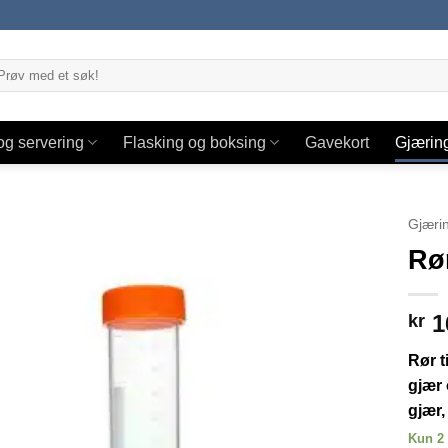
og servering
Flasking og boksing
Gavekort
Gjærin
Gjæri
Rør
1
kr
Rør t
gjær 
gjær,
Kun 2 