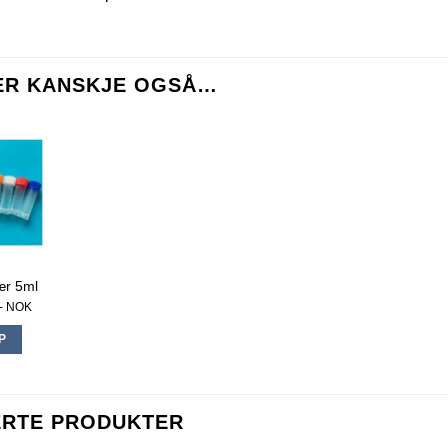
unn. Prisen er pr stk.
KER KANSKJE OGSÅ…
jær 5ml
,- NOK
P