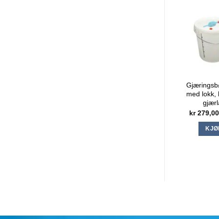
RELAT
Gjæringsbø
med lokk, 
gjærl
kr
279,0
KJØ