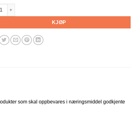
l gjær. 50ml antall
KJØP
 produkter som skal oppbevares i næringsmiddel godkjente