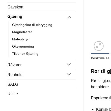
Gavekort
Gjæring
Gjæringskar til ølbrygging
Magnetrører
Måleutstyr
Oksygenering
Tilbehør Gjæring
Råvarer
Beskrivelse
Renhold
Rør til 
SALG
Rør til gjæ
Utleie
beholdere. 
Populære ti