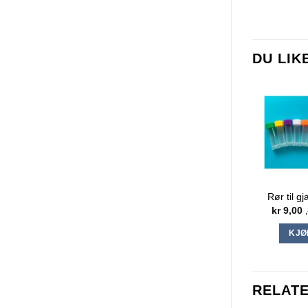
Konisk b
DU LI
Rør til g
kr
9,00
KJØ