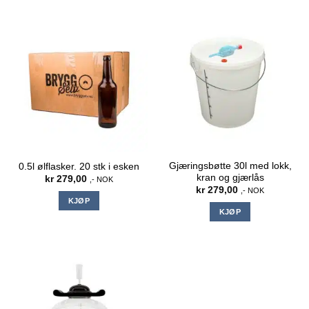
Gjæringsbøtte 30l med lokk,
0.5l ølflasker. 20 stk i esken
kran og gjærlås
kr
279,00
,- NOK
kr
279,00
,- NOK
KJØP
KJØP