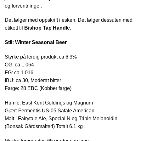
og forventninger.
Det følger med oppskrift i esken. Det følger dessuten med
etikett til
Bishop Tap Handle
.
Stil:
Winter Seasonal Beer
Styrke på ferdig produkt ca 6,3%
OG: ca 1.064
FG: ca 1.016
IBU: ca 30, Moderat bitter
Farge: 28 EBC (Kobber farge)
Humle: East Kent Goldings og Magnum
Gjær: Fermentis US-05 Safale American
Malt : Fairytale Ale, Special N og Triple Melanoidin.
(Bonsak Gårdsmalteri) Totalt 6.1 kg
Meske temperatur: 65 grader i en time