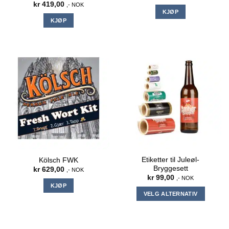
kr
419,00
,- NOK
KJØP
KJØP
Etiketter til Juleøl-
Kölsch FWK
Bryggesett
kr
629,00
,- NOK
kr
99,00
,- NOK
KJØP
VELG ALTERNATIV
Dette
produktet
har