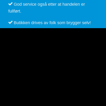
God service også etter at handelen er
fullført.
Butikken drives av folk som brygger selv!
BeerGear.no - Ølbrygging, for ølbryggere!
Kopirett 2026 ©
BeerGear.no
Nettsiden er utviklet av
Fredrikstad Webdesign AS
Personvernerklæring
|
Kjøpsbetingelser