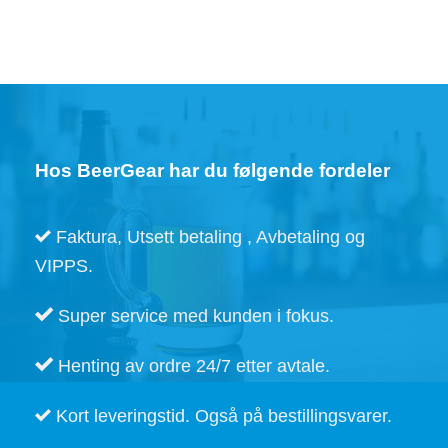
flere
varianter.
Alternativene
kan
velges
på
produktsiden
Hos BeerGear har du følgende fordeler
Faktura, Utsett betaling , Avbetaling og
VIPPS.
Super service med kunden i fokus.
Henting av ordre 24/7 etter avtale.
Kort leveringstid. Også på bestillingsvarer.