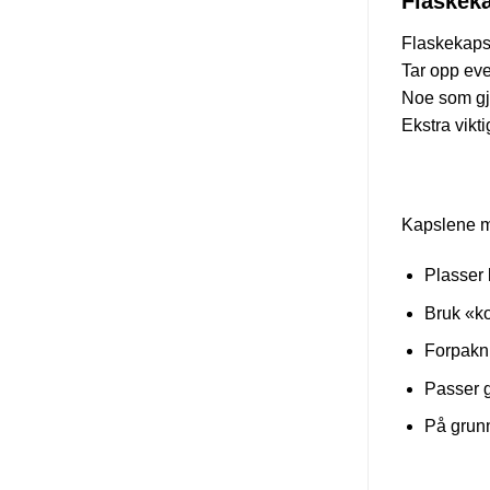
Flaskek
Flaskekapsl
Tar opp eve
Noe som gjø
Ekstra vikt
Kapslene m
Plasser 
Bruk «ko
Forpakni
Passer go
På grunn