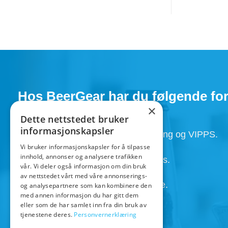
Hos BeerGear har du følgende for
×
Dette nettstedet bruker
informasjonskapsler
Faktura, Utsett betaling , Avbetaling og VIPPS.
Vi bruker informasjonskapsler for å tilpasse
innhold, annonser og analysere trafikken
Super service med kunden i fokus.
vår. Vi deler også informasjon om din bruk
av nettstedet vårt med våre annonserings-
Henting av ordre 24/7 etter avtale.
og analysepartnere som kan kombinere den
med annen informasjon du har gitt dem
eller som de har samlet inn fra din bruk av
tjenestene deres.
Personvernerklæring