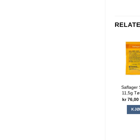
RELAT
Saflager 
11,5g Tø
kr
76,00
KJØ