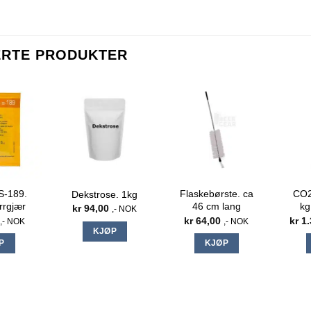
ERTE PRODUKTER
S-189.
Flaskebørste. ca
CO2
Dekstrose. 1kg
rrgjær
46 cm lang
kg
kr
94,00
,- NOK
kr
64,00
kr
1.
,- NOK
,- NOK
KJØP
P
KJØP