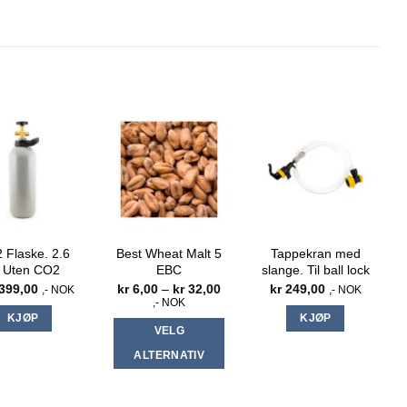
 Flaske. 2.6
Best Wheat Malt 5
Tappekran med
 Uten CO2
EBC
slange. Til ball lock
Prisområde:
399,00
kr
6,00
–
kr
32,00
kr
249,00
,- NOK
,- NOK
kr 6,00
,- NOK
til
KJØP
KJØP
kr 32,00
VELG
ALTERNATIV
Dette
produktet