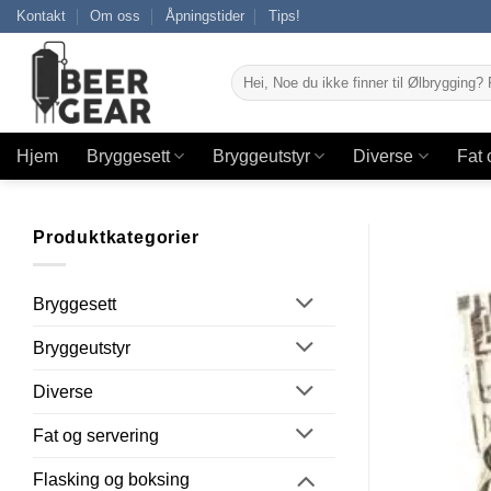
Skip
Kontakt
Om oss
Åpningstider
Tips!
to
content
Søk
etter:
Hjem
Bryggesett
Bryggeutstyr
Diverse
Fat 
Produktkategorier
Bryggesett
Bryggeutstyr
Diverse
Fat og servering
Flasking og boksing