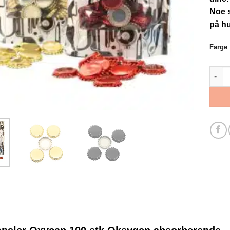
Noe s
på hu
Farge
Flask