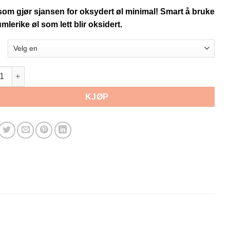
om gjør sjansen for oksydert øl minimal! Smart å bruke
mlerike øl som lett blir oksidert.
ekapsler Oxycap 100 stk Oksygen absorberende antall
KJØP