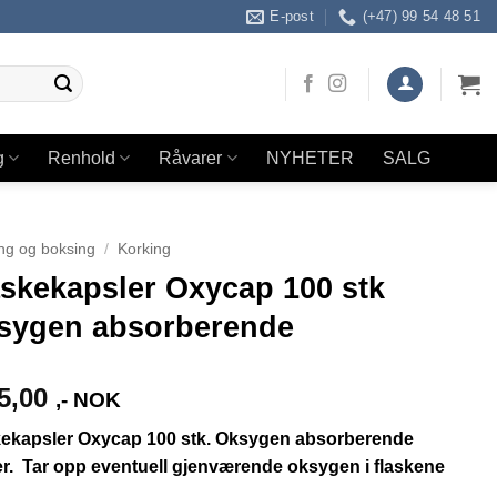
E-post
(+47) 99 54 48 51
g
Renhold
Råvarer
NYHETER
SALG
ng og boksing
/
Korking
askekapsler Oxycap 100 stk
sygen absorberende
5,00
,- NOK
kekapsler Oxycap 100 stk. Oksygen absorberende
r. Tar opp eventuell gjenværende oksygen i flaskene