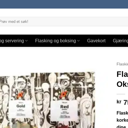
og servering
Flasking og boksing
Gavekort
Gjærin
Flaski
Fl
Ok
7
kr
Flas
korke
dine.