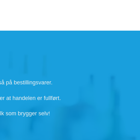
har
flere
varianter.
Alternativene
kan
velges
på
produktsiden
å på bestillingsvarer.
r at handelen er fullført.
lk som brygger selv!