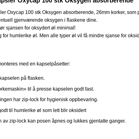
apsler Oxycap 100 stk Oksygen absorberende
er Oxycap 100 stk Oksygen absorberende, 26mm korker, som pas
ntuell gjenværende oksygen i flaskene dine.
r sjansen for oksydert øl minimal!
ig for humlerike øl. Men alle typer øl vil få mindre sjanse for oks
onteres med en kapselpåsetter:
kapselen på flasken.
rkemaskin» til å presse kapselen godt fast.
ngen har zip-lock for hygienisk oppbevaring.
dt til humlerike øl som lett blir oksidert
 av zip-lock kan posen åpnes og lukkes gjentatte ganger.