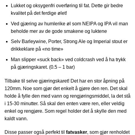
Lukket og oksygenfri overføring til fat. Dette gir bedre
kvalitet på det ferdige ølet!
Ved gjæring av humlerike øl som NEIPA og IPA vil man
beholde mer av de gode smakene og luktene
Selv Barleywine, Porter, Strong Ale og Imperial stout er
drikkeklare på «no time»
Man slipper «suck back» ved coldcrash ved å ha trykk
på gjæringskaret. (0.5 – 1 bar)
Tilbake til selve gjæringskaret! Det har en stor åpning på
120mm. Noe som gjør det enkelt å gjøre den ren. Det skal
holde å fylle den med vann og rengjøringsmiddel, la det stå
i 15-30 minutter. Så skal den enten være ren, eller veldig
enkel og rengjøre. Som regel holder det å skylle den med
kaldt vann.
Disse passer også perfekt til
fatvasker
, som gjør renholdet