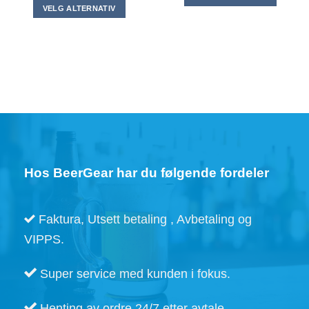
kr 34,00
til
VELG ALTERNATIV
kr 39,00
Dette
Dette
produktet
produktet
har
har
flere
flere
varianter.
varianter.
Alternativene
Alternativene
kan
kan
velges
velges
på
på
produktsiden
produktsiden
Hos BeerGear har du følgende fordeler
Faktura, Utsett betaling , Avbetaling og
VIPPS.
Super service med kunden i fokus.
Henting av ordre 24/7 etter avtale.