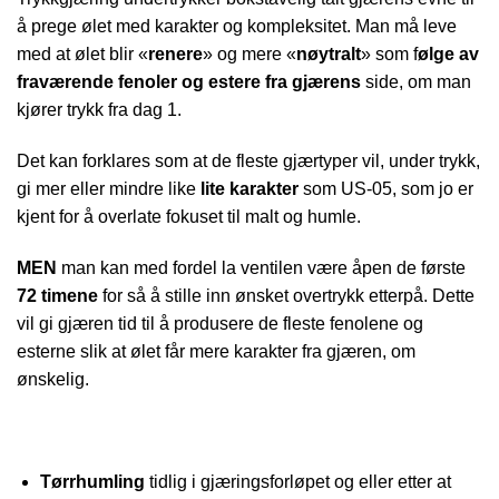
å prege ølet med karakter og kompleksitet. Man må leve
med at ølet blir «
renere
» og mere «
nøytralt
» som f
ølge av
fraværende fenoler og estere fra gjærens
side, om man
kjører trykk fra dag 1.
Det kan forklares som at de fleste gjærtyper vil, under trykk,
gi mer eller mindre like
lite karakter
som US-05, som jo er
kjent for å overlate fokuset til malt og humle.
MEN
man kan med fordel la ventilen være åpen de første
72 timene
for så å stille inn ønsket overtrykk etterpå. Dette
vil gi gjæren tid til å produsere de fleste fenolene og
esterne slik at ølet får mere karakter fra gjæren, om
ønskelig.
Tørrhumling
tidlig i gjæringsforløpet og eller etter at