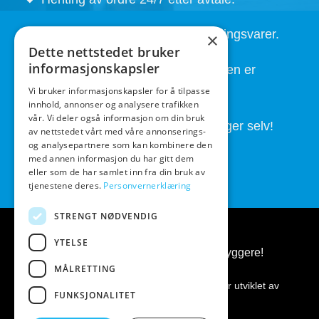
Kort leveringstid. Også på bestillingsvarer.
×
Dette nettstedet bruker
informasjonskapsler
God service også etter at handelen er
fullført.
Vi bruker informasjonskapsler for å tilpasse
innhold, annonser og analysere trafikken
vår. Vi deler også informasjon om din bruk
Butikken drives av folk som brygger selv!
av nettstedet vårt med våre annonserings-
og analysepartnere som kan kombinere den
med annen informasjon du har gitt dem
eller som de har samlet inn fra din bruk av
tjenestene deres.
Personvernerklæring
STRENGT NØDVENDIG
YTELSE
BeerGear.no - Ølbrygging, for ølbryggere!
MÅLRETTING
Kopirett 2026 ©
BeerGear.no
Nettsiden er utviklet av
FUNKSJONALITET
Fredrikstad Webdesign AS