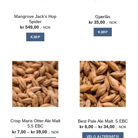
Mangrove Jack’s Hop
Gjærlås
Spider
kr
35,00
,- NOK
kr
549,00
,- NOK
KJØP
KJØP
Crisp Maris Otter Ale Malt
Best Pale Ale Malt. 5 EBC
5,5 EBC
Prisområde:
kr
6,00
–
kr
34,00
,- NOK
kr 6,00
Prisområde:
kr
7,00
–
kr
39,00
,- NOK
til
kr 7,00
VELG ALTERNATIV