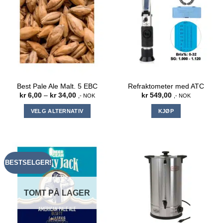
Best Pale Ale Malt. 5 EBC
Refraktometer med ATC
Prisområde:
kr
6,00
–
kr
34,00
kr
549,00
,- NOK
,- NOK
kr 6,00
til
VELG ALTERNATIV
KJØP
kr 34,00
Dette
produktet
har
flere
BESTSELGER!
varianter.
Alternativene
kan
TOMT PÅ LAGER
velges
på
produktsiden