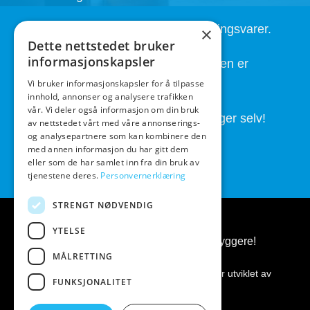
Kort leveringstid. Også på bestillingsvarer.
×
Dette nettstedet bruker
informasjonskapsler
God service også etter at handelen er
fullført.
Vi bruker informasjonskapsler for å tilpasse
innhold, annonser og analysere trafikken
vår. Vi deler også informasjon om din bruk
Butikken drives av folk som brygger selv!
av nettstedet vårt med våre annonserings-
og analysepartnere som kan kombinere den
med annen informasjon du har gitt dem
eller som de har samlet inn fra din bruk av
tjenestene deres.
Personvernerklæring
STRENGT NØDVENDIG
YTELSE
BeerGear.no - Ølbrygging, for ølbryggere!
MÅLRETTING
Kopirett 2026 ©
BeerGear.no
Nettsiden er utviklet av
FUNKSJONALITET
Fredrikstad Webdesign AS