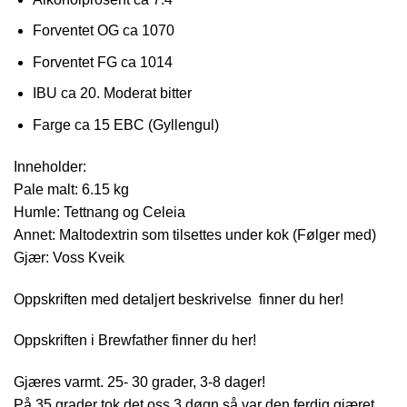
Forventet OG ca 1070
Forventet FG ca 1014
IBU ca 20. Moderat bitter
Farge ca 15 EBC (Gyllengul)
Inneholder:
Pale malt: 6.15 kg
Humle: Tettnang og Celeia
Annet: Maltodextrin som tilsettes under kok (Følger med)
Gjær: Voss Kveik
Oppskriften med detaljert beskrivelse finner du her!
Oppskriften i Brewfather finner du her!
Gjæres varmt. 25- 30 grader, 3-8 dager!
På 35 grader tok det oss 3 døgn så var den ferdig gjæret.