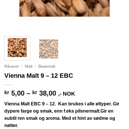
Råvarer
/
Malt
/
Basemalt
Vienna Malt 9 – 12 EBC
Prisområde:
5,00
–
38,00
kr
kr
,- NOK
kr 5,00
Vienna Malt EBC 9 – 12. Kan brukes i alle øltyper. Gir
til
dypere farge og smak, enn f.eks pilsnermalt.Gir en
kr 38,00
subtil ren smak og aroma. Med et hint av sødme og
nøtter.