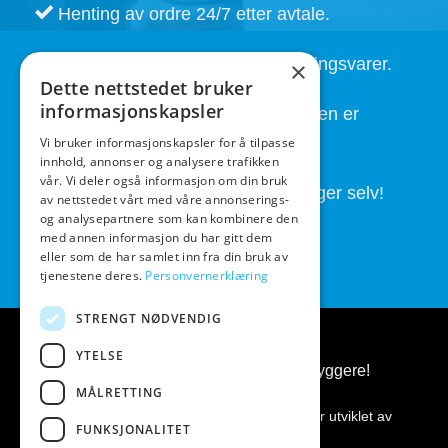
Henting av ordre 24/7 etter avtale.
Kort leveringstid. Også på bestillingsvarer.
×
Dette nettstedet bruker
informasjonskapsler
God service også etter at handelen er
fullført.
Vi bruker informasjonskapsler for å tilpasse
innhold, annonser og analysere trafikken
vår. Vi deler også informasjon om din bruk
Butikken drives av folk som brygger selv!
av nettstedet vårt med våre annonserings-
og analysepartnere som kan kombinere den
med annen informasjon du har gitt dem
eller som de har samlet inn fra din bruk av
tjenestene deres.
Personvernerklæring
STRENGT NØDVENDIG
YTELSE
BeerGear.no - Ølbrygging, for ølbryggere!
MÅLRETTING
Kopirett 2026 ©
BeerGear.no
Nettsiden er utviklet av
FUNKSJONALITET
Fredrikstad Webdesign AS