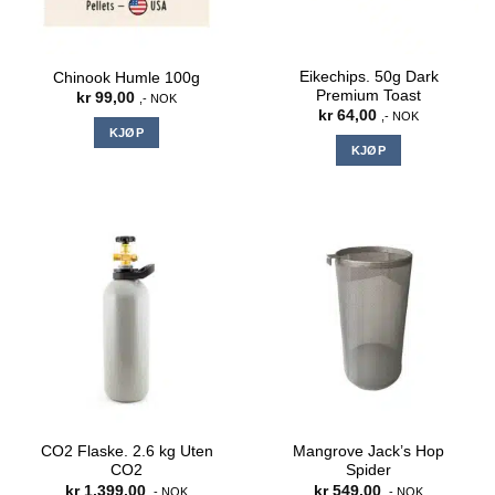
Eikechips. 50g Dark
Chinook Humle 100g
Premium Toast
kr
99,00
,- NOK
kr
64,00
,- NOK
KJØP
KJØP
CO2 Flaske. 2.6 kg Uten
Mangrove Jack’s Hop
CO2
Spider
kr
1.399,00
kr
549,00
,- NOK
,- NOK