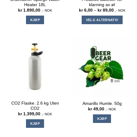
Heater 18L
klarning av øl
Prisområde:
kr
1.890,00
kr
6,00
–
kr
89,00
,- NOK
,- NOK
kr 6,00
til
KJØP
VELG ALTERNATIV
kr 89,00
Dette
produktet
har
flere
varianter.
Alternativene
kan
velges
på
produktsiden
CO2 Flaske. 2.6 kg Uten
Amarillo Humle. 50g
CO2
kr
49,00
,- NOK
kr
1.399,00
,- NOK
KJØP
KJØP