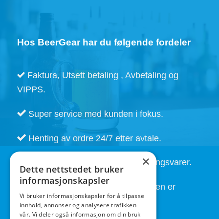
Hos BeerGear har du følgende fordeler
Faktura, Utsett betaling , Avbetaling og
VIPPS.
Super service med kunden i fokus.
Henting av ordre 24/7 etter avtale.
×
Kort leveringstid. Også på bestillingsvarer.
Dette nettstedet bruker
informasjonskapsler
God service også etter at handelen er
Vi bruker informasjonskapsler for å tilpasse
fullført.
innhold, annonser og analysere trafikken
vår. Vi deler også informasjon om din bruk