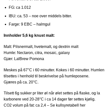
FG: ca 1.012
IBU: ca. 53 – noe over middels bitter.
Farge: 9 EBC – halmgul
Innholder 5,6 kg knust malt:
Malt: Pilsnermalt, hvetemalt, og dextrin malt
Humle: Nectaron, citra, mosaic, galaxy
Gjær: LalBrew Pomona
Meskes på 67°C i 60 minutter. Kokes i 60 minutter. Humlen
tilsettes i henhold til beskrivelse på humleposene.
Gjæres på ca. 20°C.
Tilsett 6g sukker pr liter øl når ølet settes på flaske, og la
karbonere ved 20-28°C i ca 14 dager før settes kjølig.
CO2 volum på fat: ca 2,4 – Se kullsyretabell her