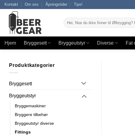
Skip
Kontakt
Om oss
Åpningstider
Tips!
to
content
Søk
etter:
Hjem
Bryggesett
Bryggeutstyr
Diverse
Fat 
Produktkategorier
Bryggesett
Bryggeutstyr
Bryggemaskiner
Bryggere tilbehør
Bryggeutstyr diverse
Fittings