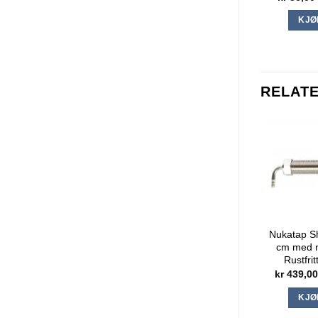
KJØ
RELAT
Nukatap S
cm med n
Rustfrit
kr
439,0
KJØ