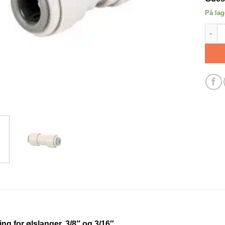
På lag
Hurtig
ng for ølslanger. 3/8″ og 3/16″