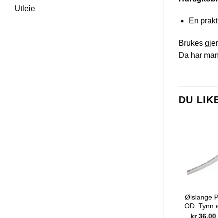
Utleie
En prakt
Brukes gjer
Da har man
DU LI
Ølslange P
OD. Tynn ø
kr
36,00