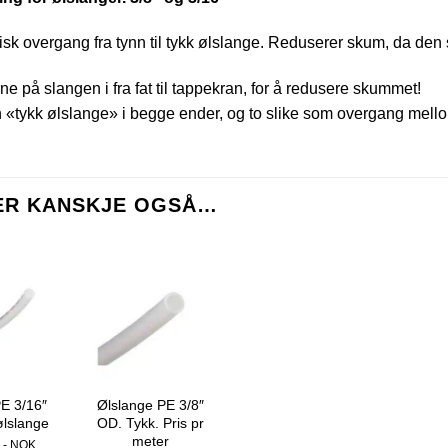
isk overgang fra tynn til tykk ølslange. Reduserer skum, da den 
ne på slangen i fra fat til tappekran, for å redusere skummet!
 «tykk ølslange» i begge ender, og to slike som overgang mell
KER KANSKJE OGSÅ…
E 3/16″
Ølslange PE 3/8″
lslange
OD. Tykk. Pris pr
meter
,- NOK