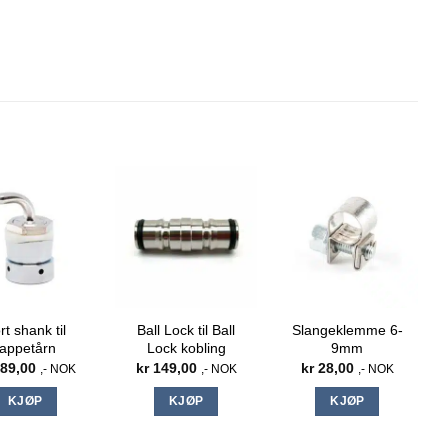
rt shank til
Ball Lock til Ball
Slangeklemme 6-
tappetårn
Lock kobling
9mm
89,00
kr
149,00
kr
28,00
,- NOK
,- NOK
,- NOK
KJØP
KJØP
KJØP