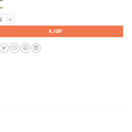
er
kobling for ølslanger. 3/8" og 3/16" antall
KJØP