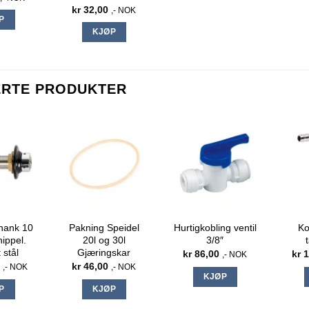
kr
32,00
,- NOK
P
KJØP
ERTE PRODUKTER
hank 10
Pakning Speidel
Hurtigkobling ventil
Ko
ippel.
20l og 30l
3/8″
t stål
Gjæringskar
kr
86,00
kr
1
,- NOK
0
kr
46,00
,- NOK
,- NOK
KJØP
P
KJØP