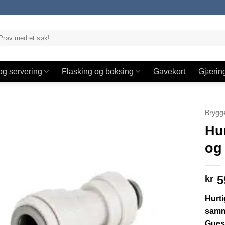
og servering
Flasking og boksing
Gavekort
Gjærin
Brygge
Hur
og 
5
kr
Hurti
samme
Gues