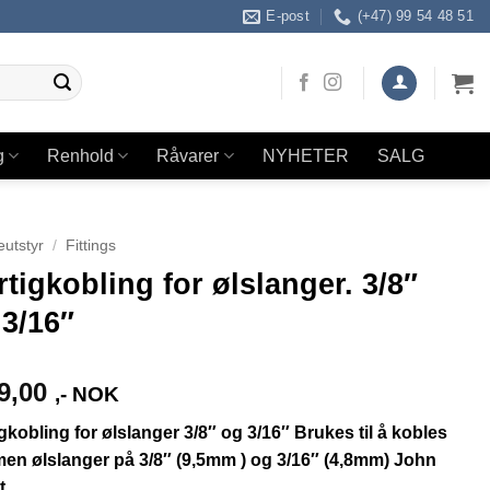
E-post
(+47) 99 54 48 51
g
Renhold
Råvarer
NYHETER
SALG
utstyr
/
Fittings
tigkobling for ølslanger. 3/8″
3/16″
9,00
,- NOK
gkobling for ølslanger 3/8″ og 3/16″ Brukes til å kobles
n ølslanger på 3/8″ (9,5mm ) og 3/16″ (4,8mm) John
t.