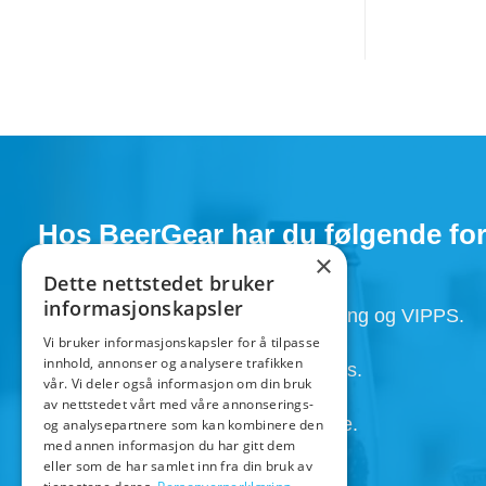
Hos BeerGear har du følgende for
×
Dette nettstedet bruker
informasjonskapsler
Faktura, Utsett betaling , Avbetaling og VIPPS.
Vi bruker informasjonskapsler for å tilpasse
innhold, annonser og analysere trafikken
Super service med kunden i fokus.
vår. Vi deler også informasjon om din bruk
av nettstedet vårt med våre annonserings-
Henting av ordre 24/7 etter avtale.
og analysepartnere som kan kombinere den
med annen informasjon du har gitt dem
eller som de har samlet inn fra din bruk av