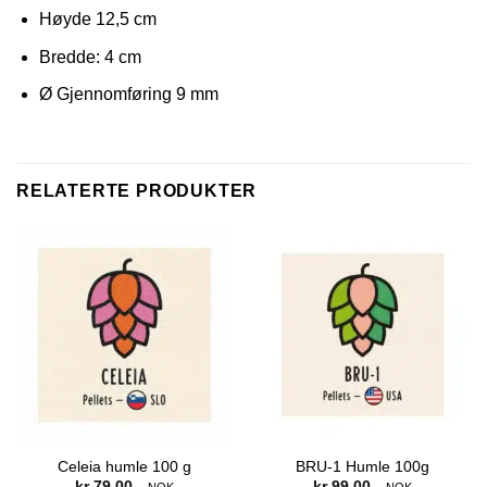
Høyde 12,5 cm
Bredde: 4 cm
Ø Gjennomføring 9 mm
RELATERTE PRODUKTER
Celeia humle 100 g
BRU-1 Humle 100g
kr
79,00
kr
99,00
,- NOK
,- NOK