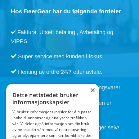
Hos BeerGear har du følgende fordeler
Faktura, Utsett betaling , Avbetaling og
VIPPS.
Super service med kunden i fokus.
Henting av ordre 24/7 etter avtale.
Kort leveringstid. Også på bestillingsvarer.
×
Dette nettstedet bruker
informasjonskapsler
God service også etter at handelen er
fullført.
Vi bruker informasjonskapsler for å tilpasse
innhold, annonser og analysere trafikken
vår. Vi deler også informasjon om din bruk
Butikken drives av folk som brygger selv!
av nettstedet vårt med våre annonserings-
og analysepartnere som kan kombinere den