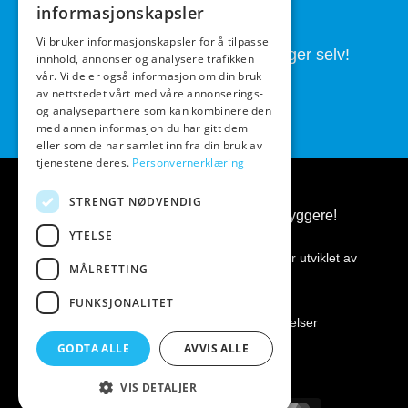
fullført.
informasjonskapsler
Vi bruker informasjonskapsler for å tilpasse
Butikken drives av folk som brygger selv!
innhold, annonser og analysere trafikken
vår. Vi deler også informasjon om din bruk
av nettstedet vårt med våre annonserings-
og analysepartnere som kan kombinere den
med annen informasjon du har gitt dem
eller som de har samlet inn fra din bruk av
tjenestene deres.
Personvernerklæring
STRENGT NØDVENDIG
BeerGear.no - Ølbrygging, for ølbryggere!
YTELSE
Kopirett 2026 ©
BeerGear.no
Nettsiden er utviklet av
MÅLRETTING
Fredrikstad Webdesign AS
FUNKSJONALITET
Personvernerklæring
|
Kjøpsbetingelser
GODTA ALLE
AVVIS ALLE
VIS DETALJER