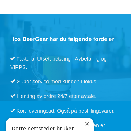
Hos BeerGear har du følgende fordeler
Faktura, Utsett betaling , Avbetaling og
VIPPS.
Super service med kunden i fokus.
Henting av ordre 24/7 etter avtale.
Kort leveringstid. Også på bestillingsvarer.
×
God service også etter at handelen er
Dette nettstedet bruker