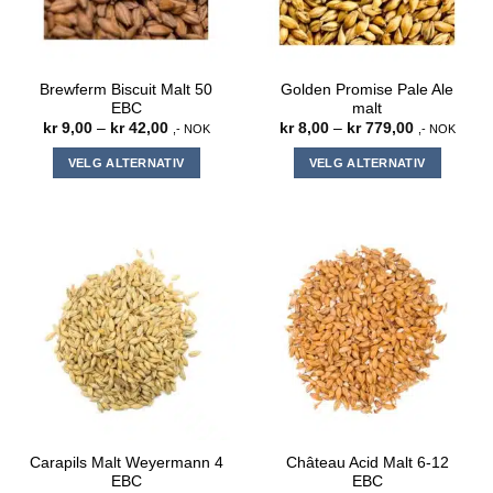
på
produktsiden
produktsiden
Brewferm Biscuit Malt 50
Golden Promise Pale Ale
EBC
malt
Prisområde:
Prisområde
kr
9,00
–
kr
42,00
kr
8,00
–
kr
779,00
,- NOK
,- NOK
kr 9,00
kr 8,00
til
til
VELG ALTERNATIV
VELG ALTERNATIV
kr 42,00
kr 779,00
Dette
Dette
produktet
produktet
har
har
flere
flere
varianter.
varianter.
Alternativene
Alternativene
kan
kan
velges
velges
på
på
produktsiden
produktsiden
Carapils Malt Weyermann 4
Château Acid Malt 6-12
EBC
EBC