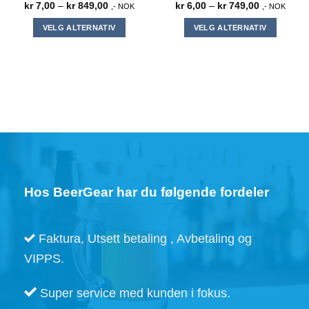
Prisområde:
Prisområde
kr
7,00
–
kr
849,00
kr
6,00
–
kr
749,00
,- NOK
,- NOK
kr 7,00
kr 6,00
til
til
VELG ALTERNATIV
VELG ALTERNATIV
kr 849,00
kr 749,00
Dette
Dette
produktet
produktet
har
har
flere
flere
varianter.
varianter.
Alternativene
Alternativene
kan
kan
velges
velges
på
på
produktsiden
produktsiden
Hos BeerGear har du følgende fordeler
Faktura, Utsett betaling , Avbetaling og
VIPPS.
Super service med kunden i fokus.