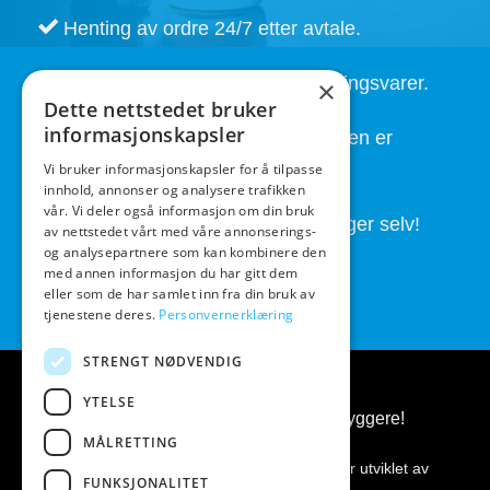
Henting av ordre 24/7 etter avtale.
Kort leveringstid. Også på bestillingsvarer.
×
Dette nettstedet bruker
informasjonskapsler
God service også etter at handelen er
fullført.
Vi bruker informasjonskapsler for å tilpasse
innhold, annonser og analysere trafikken
vår. Vi deler også informasjon om din bruk
Butikken drives av folk som brygger selv!
av nettstedet vårt med våre annonserings-
og analysepartnere som kan kombinere den
med annen informasjon du har gitt dem
eller som de har samlet inn fra din bruk av
tjenestene deres.
Personvernerklæring
STRENGT NØDVENDIG
YTELSE
BeerGear.no - Ølbrygging, for ølbryggere!
MÅLRETTING
Kopirett 2026 ©
BeerGear.no
Nettsiden er utviklet av
FUNKSJONALITET