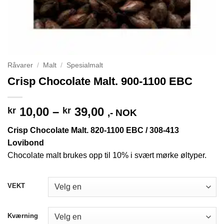
Råvarer
/
Malt
/
Spesialmalt
Crisp Chocolate Malt. 900-1100 EBC
Prisområde:
10,00
–
39,00
kr
kr
,- NOK
kr 10,00
Crisp Chocolate Malt. 820-1100 EBC / 308-413
til
Lovibond
kr 39,00
Chocolate malt brukes opp til 10% i svært mørke øltyper.
VEKT
Kværning