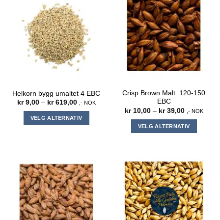
Crisp Brown Malt. 120-150
Helkorn bygg umaltet 4 EBC
EBC
Prisområde:
kr
9,00
–
kr
619,00
,- NOK
kr 9,00
Prisområde
kr
10,00
–
kr
39,00
,- NOK
til
kr 10,00
VELG ALTERNATIV
kr 619,00
til
VELG ALTERNATIV
kr 39,00
Dette
Dette
produktet
produktet
har
har
flere
flere
varianter.
varianter.
Alternativene
Alternativene
kan
kan
velges
velges
på