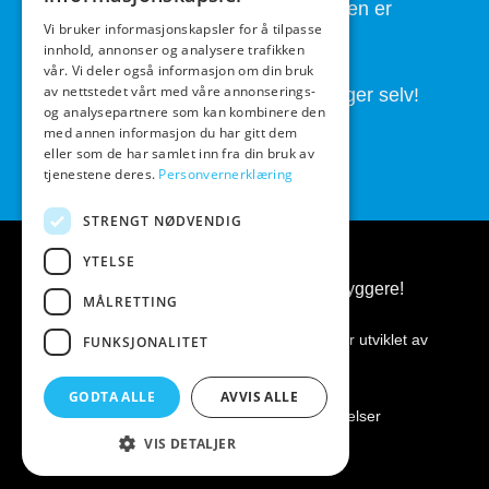
God service også etter at handelen er
Vi bruker informasjonskapsler for å tilpasse
fullført.
innhold, annonser og analysere trafikken
vår. Vi deler også informasjon om din bruk
av nettstedet vårt med våre annonserings-
Butikken drives av folk som brygger selv!
og analysepartnere som kan kombinere den
med annen informasjon du har gitt dem
eller som de har samlet inn fra din bruk av
tjenestene deres.
Personvernerklæring
STRENGT NØDVENDIG
YTELSE
BeerGear.no - Ølbrygging, for ølbryggere!
MÅLRETTING
Kopirett 2026 ©
BeerGear.no
Nettsiden er utviklet av
FUNKSJONALITET
Fredrikstad Webdesign AS
GODTA ALLE
AVVIS ALLE
Personvernerklæring
|
Kjøpsbetingelser
VIS DETALJER