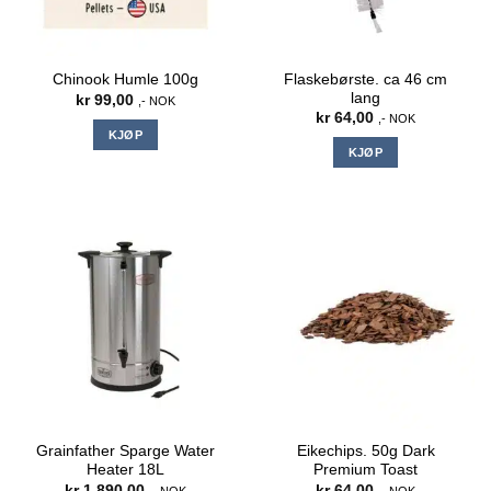
Flaskebørste. ca 46 cm
Chinook Humle 100g
lang
kr
99,00
,- NOK
kr
64,00
,- NOK
KJØP
KJØP
Grainfather Sparge Water
Eikechips. 50g Dark
Heater 18L
Premium Toast
kr
1.890,00
kr
64,00
,- NOK
,- NOK