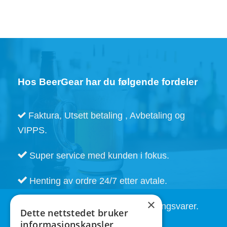
Hos BeerGear har du følgende fordeler
Faktura, Utsett betaling , Avbetaling og
VIPPS.
Super service med kunden i fokus.
Henting av ordre 24/7 etter avtale.
×
Kort leveringstid. Også på bestillingsvarer.
Dette nettstedet bruker
informasjonskapsler