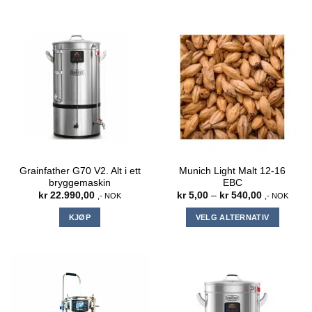
Grainfather G70 V2. Alt i ett
Munich Light Malt 12-16
bryggemaskin
EBC
Prisområde
kr
22.990,00
kr
5,00
–
kr
540,00
,- NOK
,- NOK
kr 5,00
til
KJØP
VELG ALTERNATIV
kr 540,00
Dette
produktet
har
flere
varianter.
Alternativene