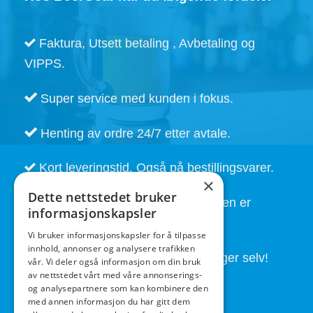
Faktura, Utsett betaling , Avbetaling og
VIPPS.
Super service med kunden i fokus.
Henting av ordre 24/7 etter avtale.
Kort leveringstid. Også på bestillingsvarer.
×
Dette nettstedet bruker
God service også etter at handelen er
informasjonskapsler
fullført.
Vi bruker informasjonskapsler for å tilpasse
innhold, annonser og analysere trafikken
Butikken drives av folk som brygger selv!
vår. Vi deler også informasjon om din bruk
av nettstedet vårt med våre annonserings-
og analysepartnere som kan kombinere den
med annen informasjon du har gitt dem