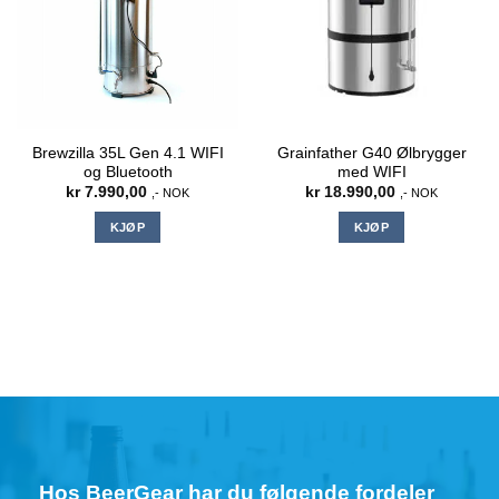
kan
velges
på
produktsiden
Brewzilla 35L Gen 4.1 WIFI
Grainfather G40 Ølbrygger
og Bluetooth
med WIFI
kr
7.990,00
kr
18.990,00
,- NOK
,- NOK
KJØP
KJØP
Hos BeerGear har du følgende fordeler