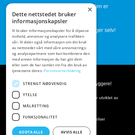
God service også etter at handelen er
×
Dette nettstedet bruker
fullført.
informasjonskapsler
Butikken drives av folk som brygger selv!
Vi bruker informasjonskapsler for å tilpasse
innhold, annonser og analysere trafikken
vår. Vi deler også informasjon om din bruk
av nettstedet vårt med våre annonserings-
og analysepartnere som kan kombinere den
med annen informasjon du har gitt dem
eller som de har samlet inn fra din bruk av
tjenestene deres.
Personvernerklæring
STRENGT NØDVENDIG
BeerGear.no - Ølbrygging, for ølbryggere!
YTELSE
Kopirett 2026 ©
BeerGear.no
Nettsiden er utviklet av
Fredrikstad Webdesign AS
MÅLRETTING
FUNKSJONALITET
Personvernerklæring
|
Kjøpsbetingelser
GODTA ALLE
AVVIS ALLE