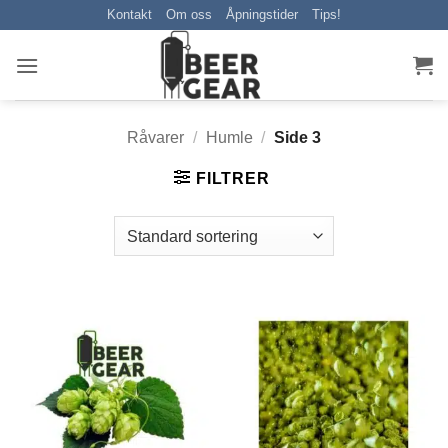
Skip
Kontakt
Om oss
Åpningstider
Tips!
to
content
Råvarer
/
Humle
/
Side 3
FILTRER