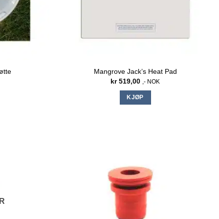
øtte
Mangrove Jack’s Heat Pad
kr
519,00
,- NOK
KJØP
ER