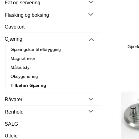
Fat og servering
Flasking og boksing
Gavekort
Gjæring
Gjærl
Gjæringskar til ølbrygging
Magnetrører
Måleutstyr
Oksygenering
Tilbehør Gjæring
Råvarer
Renhold
SALG
Utleie