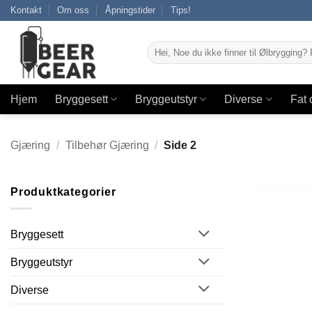
Skip
Kontakt
Om oss
Åpningstider
Tips!
to
content
Søk
etter:
Hjem
Bryggesett
Bryggeutstyr
Diverse
Fat 
Gjæring
/
Tilbehør Gjæring
/
Side 2
Produktkategorier
Bryggesett
Bryggeutstyr
Diverse