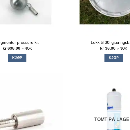
gmenter pressure kit
Lokk til 30l gjæringsb
kr
698,00
kr
36,00
,- NOK
,- NOK
KJØP
KJØP
TOMT PÅ LAG