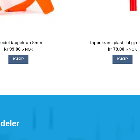
eidel tappekran 8mm
Tappekran i plast. Til gjæ
kr
99,00
kr
79,00
,- NOK
,- NOK
KJØP
KJØP
deler