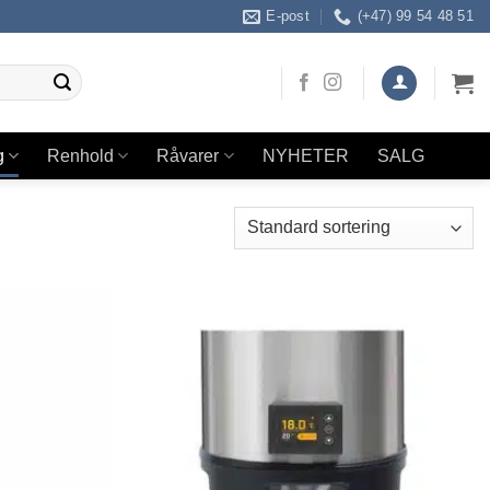
E-post
(+47) 99 54 48 51
g
Renhold
Råvarer
NYHETER
SALG