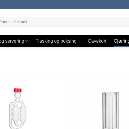
og servering
Flasking og boksing
Gavekort
Gjærin