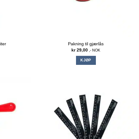
iter
Pakning til gjærlås
kr
29,00
,- NOK
KJØP