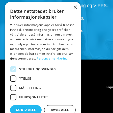
Faktura, Utsett betaling , Avbetaling og VIPPS.
×
Dette nettstedet bruker
informasjonskapsler
Super service med kunden i fokus.
Vi bruker informasjonskapsler for å tilpasse
innhold, annonser og analysere trafikken
Henting av ordre 24/7 etter avtale.
vår. Vi deler også informasjon om din bruk
av nettstedet vårt med våre annonserings-
og analysepartnere som kan kombinere den
med annen informasjon du har gitt dem
eller som de har samlet inn fra din bruk av
tjenestene deres.
Personvernerklæring
STRENGT NØDVENDIG
YTELSE
Kopi
MÅLRETTING
FUNKSJONALITET
GODTA ALLE
AVVIS ALLE