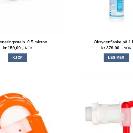
neringsstein. 0.5 micron
Oksygenflaske på 1 l
kr
159,00
kr
379,00
,- NOK
,- NOK
KJØP
LES MER