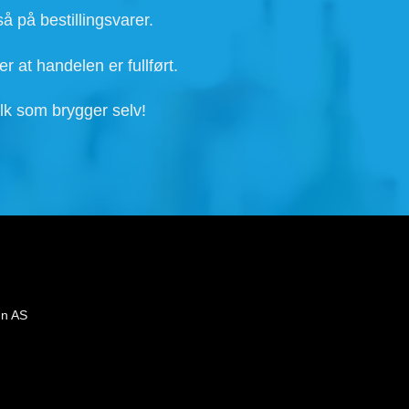
å på bestillingsvarer.
r at handelen er fullført.
lk som brygger selv!
gn AS