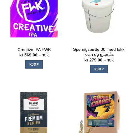
Gjæringsbøtte 30l med lokk,
Creative IPA FWK
kran og gjærlås
kr
569,00
,- NOK
kr
279,00
,- NOK
KJØP
KJØP