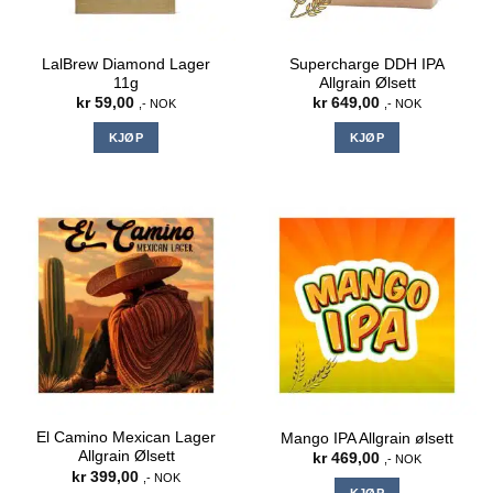
LalBrew Diamond Lager
Supercharge DDH IPA
11g
Allgrain Ølsett
kr
59,00
kr
649,00
,- NOK
,- NOK
KJØP
KJØP
El Camino Mexican Lager
Mango IPA Allgrain ølsett
Allgrain Ølsett
kr
469,00
,- NOK
kr
399,00
,- NOK