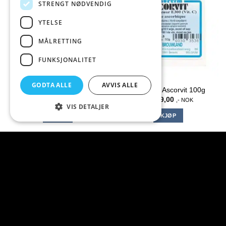
STRENGT NØDVENDIG
NYHET
YTELSE
MÅLRETTING
FUNKSJONALITET
GODTA ALLE
AVVIS ALLE
American Pale Ale Allgrain
Vinoferm Ascorvit 100g
kr
469,00
kr
129,00
,- NOK
,- NOK
VIS DETALJER
KJØP
KJØP
Hos BeerGear har du følgende fordeler