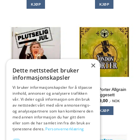
KJØP
KJØP
×
Dette nettstedet bruker
informasjonskapsler
Vi bruker informasjonskapsler for å tilpasse
Plutselig Jul allgrain ølsett.
London Porter Allgrain
innhold, annonser og analysere trafikken
Når det haster
bryggesett
vår. Vi deler også informasjon om din bruk
kr
419,00
kr
469,00
,- NOK
,- NOK
av nettstedet vårt med våre annonserings-
og analysepartnere som kan kombinere den
KJØP
KJØP
med annen informasjon du har gitt dem
eller som de har samlet inn fra din bruk av
tjenestene deres.
Personvernerklæring