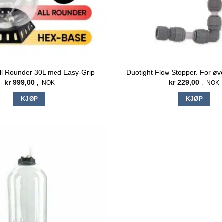
All Rounder 30L med Easy-Grip
Duotight Flow Stopper. For øver
kr
999,00
kr
229,00
,- NOK
,- NOK
KJØP
KJØP