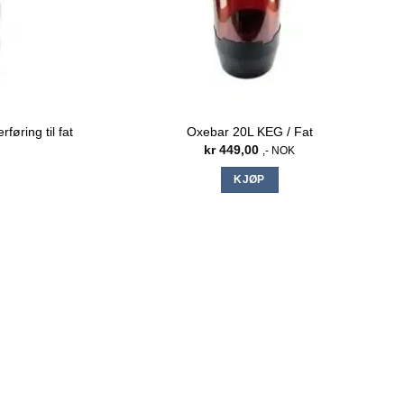
føring til fat
Oxebar 20L KEG / Fat
kr
449,00
,- NOK
KJØP