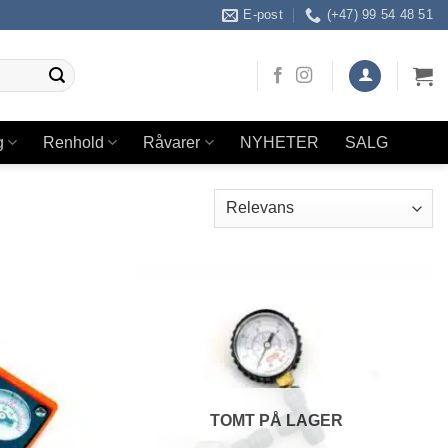
E-post
(+47) 99 54 48 51
g
Renhold
Råvarer
NYHETER
SALG
TOMT PÅ LAGER