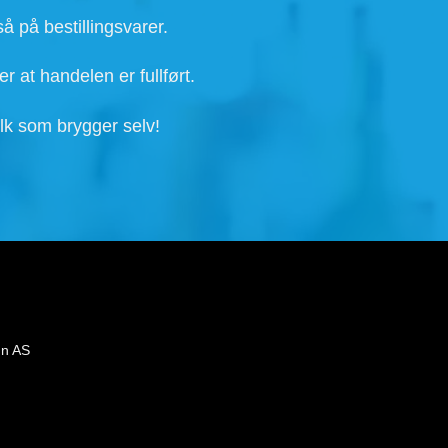
å på bestillingsvarer.
r at handelen er fullført.
lk som brygger selv!
gn AS