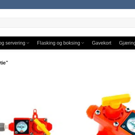
og servering
Flasking og boksing
Gavekort
Gjærin
tie”