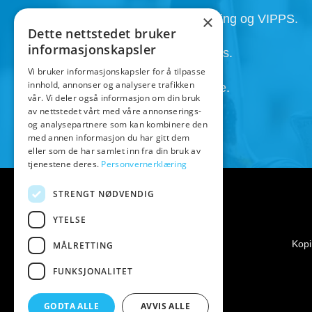
Faktura, Utsett betaling , Avbetaling og VIPPS.
×
Dette nettstedet bruker
informasjonskapsler
Super service med kunden i fokus.
Vi bruker informasjonskapsler for å tilpasse
innhold, annonser og analysere trafikken
Henting av ordre 24/7 etter avtale.
vår. Vi deler også informasjon om din bruk
av nettstedet vårt med våre annonserings-
og analysepartnere som kan kombinere den
med annen informasjon du har gitt dem
eller som de har samlet inn fra din bruk av
tjenestene deres.
Personvernerklæring
STRENGT NØDVENDIG
YTELSE
Kopi
MÅLRETTING
FUNKSJONALITET
GODTA ALLE
AVVIS ALLE