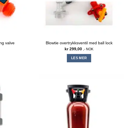
ng valve
Blowtie overtrykksventil med ball lock
kr
299,00
,- NOK
LES MER