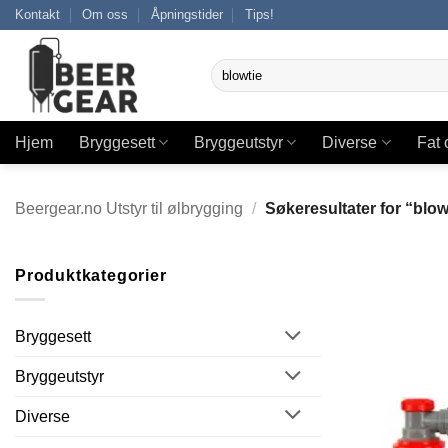
Skip
Kontakt
Om oss
Åpningstider
Tips!
to
content
Søk
etter:
Hjem
Bryggesett
Bryggeutstyr
Diverse
Fat 
Beergear.no Utstyr til ølbrygging
/
Søkeresultater for “blow
Produktkategorier
Bryggesett
Bryggeutstyr
Diverse