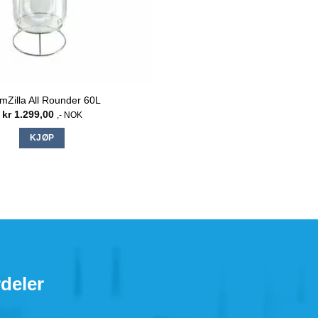
mZilla All Rounder 60L
kr
1.299,00
,- NOK
KJØP
deler